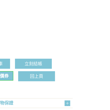
車
立刻結帳
折價券
回上頁
購物保證