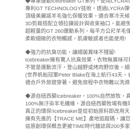
◆專業運動Icebreaker GT系列，使用LY
專利GT TECHNOLOGY技術，透過LYC
頂級美麗諾羊毛強化保暖效果，適合寒冷天候
3D剪裁搭配立領拉鍊設計與收束袖口，能避
超輕量的GT 260運動系列，每平方公尺羊毛僅重
柔軟細緻的衣物觸感，肌膚敏感者也能使用!
◆強力的抗臭功能，讓細菌異味不殘留!
Icebreaker擁有驚人抗臭效果，衣物無異味
不管是運動流汗，登山越野或烤肉野炊後，細
(世界帆船冠軍Peter Blake在海上航行43天
適合戶外旅遊穿著，避免旅程中衣物難以洗滌
◆源自紐西蘭Icebreaker，100%自然放
100%無汙染羊毛纖維，源自紐西蘭牧場有
真正的環保!Icebreaker是從初始原料即
擁有先進的【TRACE ME】產地追蹤碼，
這原創環保概念更被TIME時代雜誌與200多