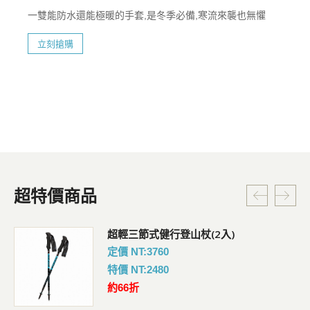
一雙能防水還能極暖的手套,是冬季必備,寒流來襲也無懼
立刻搶購
超特價商品
超輕三節式健行登山杖(2入)
定價 NT:3760
特價 NT:2480
約66折