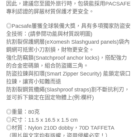
因此，建議您至國外旅行時，包袋能採用PACSAFE
專利認證的屏蔽材質保護才更安全。
◎Pacsafe屢獲全球裝備大獎，具有多項獨家防盜安
全技術：(請參閱功能與材質說明圖)
抗割裂保護網層(eXomesh Slashguard panels)袋內
鋼網可抵禦小刀割損，財物更安全。
強化防竊鎖(Snatchproof anchor locks)，搭配強力
的合金密碼鎖，組合防盜鐵三角。
防盜拉鍊與扣環(Smart Zipper Security) 能鎖定袋口
拉鍊，讓宵小知難而退
防割裂鋼質纜繩(Slashproof straps)割不斷抗利刃，
並可拆下鎖定在固定物體上(例:欄杆)
◎重量：80克
◎尺寸：11.5 x 16.5 x 1.5 cm
◎材質：Nylon 210D dobby，70D TAFFETA
（圖片與文字均有版權，盜用侵權必究！）