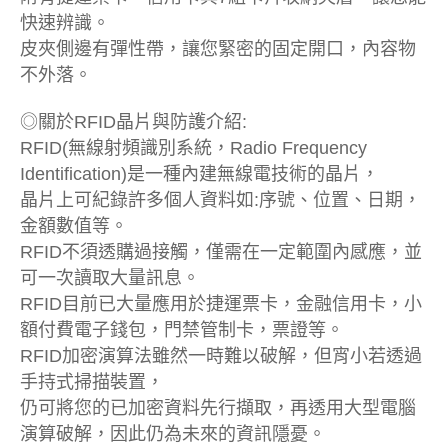
快速辨識。
皮夾側邊有彈性帶，讓您緊密的固定開口，內容物
不外落。
◎關於RFID晶片與防護介紹:
RFID(無線射頻識別系統，Radio Frequency
Identification)是一種內建無線電技術的晶片，
晶片上可紀錄許多個人資料如:序號、位置、日期，
金額數值等。
RFID不須透購過接觸，僅需在一定範圍內感應，並
可一次讀取大量訊息。
RFID目前已大量應用於捷運票卡，金融信用卡，小
額付費電子錢包，門禁管制卡，票證等。
RFID加密演算法雖然一時難以破解，但宵小若透過
手持式掃描裝置，
仍可將您的已加密資料先行擷取，再透用大型電腦
演算破解，因此仍為未來的資訊隱憂。