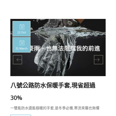
12 Oct
31 March
八號公路防水保暖手套,現省超過
30%
一雙能防水還能極暖的手套,是冬季必備,寒流來襲也無懼