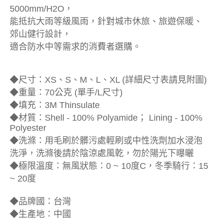
5000mm/H2O，
能抵抗大雨等級風雨，針對城市休旅、旅遊保暖、
郊山健行設計，
適合防水中等需求的消費者選購。
◆尺寸：XS、S、M、L、XL (詳細尺寸表請見附圖)
◆重量：70公克 (單手/L尺寸)
◆填充：3M Thinsulate
◆材質：Shell - 100% Polyamide； Lining - 100%
Polyester
◆洗滌：用毛刷於髒污處輕刷或中性洗劑加水浸泡
洗淨，洗滌後請於陰涼處風乾，勿於陽光下曝曬
◆極限溫度：無風狀態：0 ~ 10度C，冬季騎行：15
~ 20度
◆品牌國：台灣
◆生產地：中國