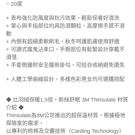
~ 20度
+ 表布強化防風度與抗污效果，輕鬆保養好清洗
+ 掌心與手指部位均具防滑顆粒，高摩擦手感不滑
動
+ 內側有超細柔軟刷毛，秋冬呵護肌膚使用舒適
+ 可調式魔鬼沾束口，手腕部位有鬆緊設計穿戴不
滑落
+ 手套側邊附安全魔術掛勾，可結合收納避免遺失
+ 人體工學曲線設計，多樣色彩男女均可選購搭配
◆ 比羽絨保暖1.5倍，新絲舒眠 3M Thinsulate 材質
介紹 ◆
Thinsulate為3M公司推出的超保溫材質，根據極地
探險家的需求，
以專利的梳棉及交疊技術（Carding Technology）