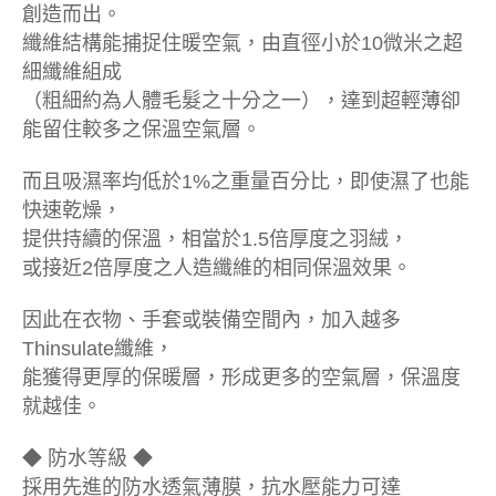
創造而出。
纖維結構能捕捉住暖空氣，由直徑小於10微米之超
細纖維組成
（粗細約為人體毛髮之十分之一），達到超輕薄卻
能留住較多之保溫空氣層。
而且吸濕率均低於1%之重量百分比，即使濕了也能
快速乾燥，
提供持續的保溫，相當於1.5倍厚度之羽絨，
或接近2倍厚度之人造纖維的相同保溫效果。
因此在衣物、手套或裝備空間內，加入越多
Thinsulate纖維，
能獲得更厚的保暖層，形成更多的空氣層，保溫度
就越佳。
◆ 防水等級 ◆
採用先進的防水透氣薄膜，抗水壓能力可達