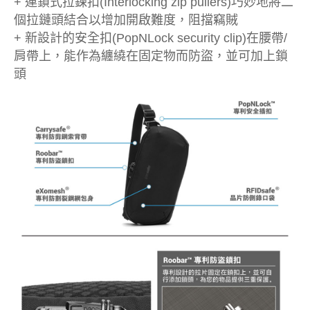
+ 連鎖式拉鍊扣(Interlocking zip pullers)巧妙地將二
個拉鏈頭結合以增加開啟難度，阻擋竊賊
+ 新設計的安全扣(PopNLock security clip)在腰帶/
肩帶上，能作為纏繞在固定物而防盜，並可加上鎖
頭