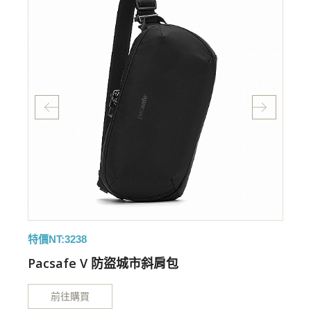
特價NT:3238
特
Pacsafe V 防盜城市斜肩包
前往購買