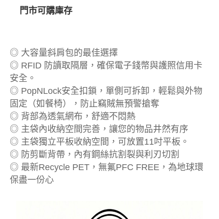
門市可購庫存
◎ 大容量斜肩包的最佳選擇
◎ RFID 防讀取隔層，確保電子錢幣與護照信用卡
安全。
◎ PopNLock安全扣鎖，單側可拆卸，輕鬆與外物
固定（如餐椅），防止竊賊無預警搶奪
◎ 背部為透氣網布，舒適不悶熱
◎ 主袋內收納空間完善，讓您的物品井然有序
◎ 主袋獨立平板收納空間，可放置11吋平板。
◎ 防剪斷背帶，內有鋼絲抗割裂與利刃切割
◎ 最新Recycle PET，無氟PFC FREE，為地球環
保盡一份心