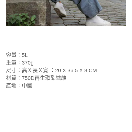
容量：5L
重量：370g
尺寸：高Ｘ長Ｘ寬 ：20 X 36.5 X 8 CM
材質：750D再生聚酯纖維
產地：中國