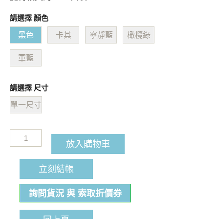
請選擇 顏色
黑色
卡其
寧靜藍
橄欖綠
軍藍
請選擇 尺寸
單一尺寸
放入購物車
立刻結帳
詢問貨況 與 索取折價券