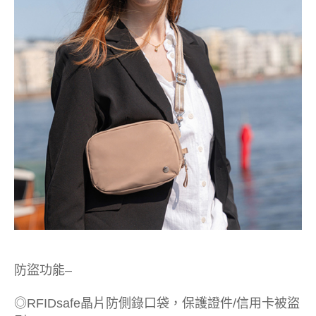
防盜功能–
◎RFIDsafe晶片防側錄口袋，保護證件/信用卡被盜