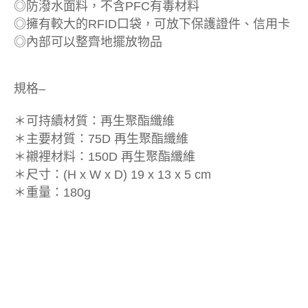
◎防潑水面料，不含PFC有毒材料
◎擁有較大的RFID口袋，可放下保護證件、信用卡
◎內部可以整齊地擺放物品
規格–
＊可持續材質：再生聚酯纖維
＊主要材質：75D 再生聚酯纖維
＊襯裡材料：150D 再生聚酯纖維
＊尺寸：(H x W x D) 19 x 13 x 5 cm
＊重量：180g