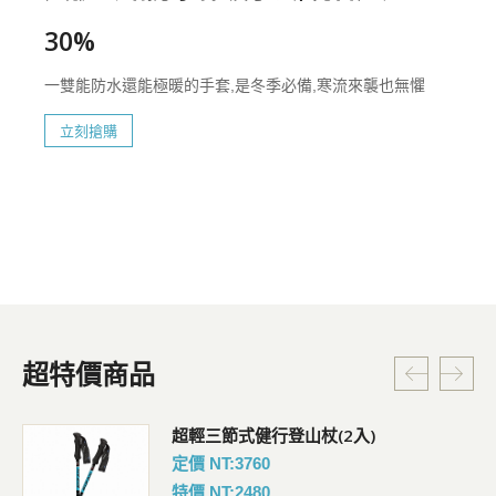
30%
一雙能防水還能極暖的手套,是冬季必備,寒流來襲也無懼
立刻搶購
超特價商品
超輕三節式健行登山杖(2入)
定價 NT:3760
特價 NT:2480