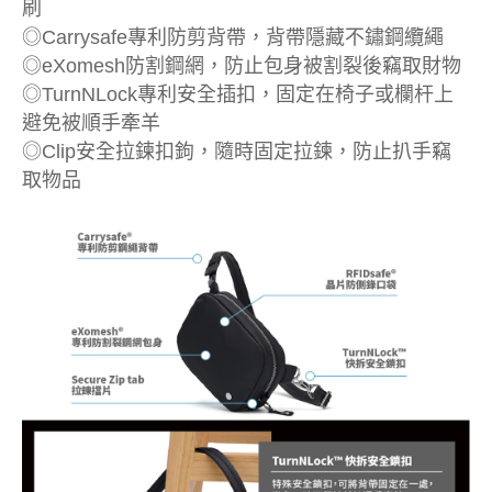
刷
◎Carrysafe專利防剪背帶，背帶隱藏不鏽鋼纜繩
◎eXomesh防割鋼網，防止包身被割裂後竊取財物
◎TurnNLock專利安全插扣，固定在椅子或欄杆上
避免被順手牽羊
◎Clip安全拉鍊扣鉤，隨時固定拉鍊，防止扒手竊
取物品