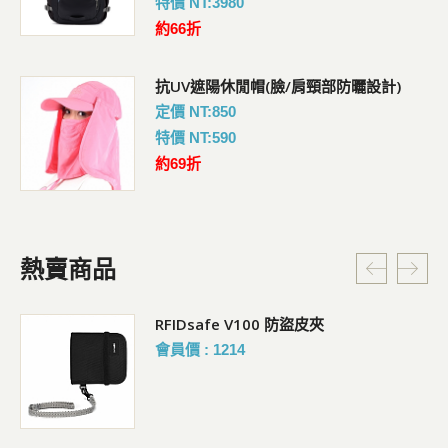
特價 NT:3980
約66折
抗UV遮陽休閒帽(臉/肩頸部防曬設計)
定價 NT:850
特價 NT:590
約69折
熱賣商品
RFIDsafe V100 防盜皮夾
會員價 : 1214