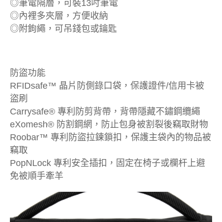
◎筆電隔層，可裝13吋筆電
◎內裡多夾層，方便收納
◎附鉤繩，可吊錢包或鑰匙
防盜功能
RFIDsafe™ 晶片防側錄口袋，保護證件/信用卡被
盜刷
Carrysafe® 專利防剪背帶，背帶隱藏不鏽鋼纜繩
eXomesh® 防割鋼網，防止包身被割裂後竊取財物
Roobar™ 專利防盜拉鍊鎖扣，保護主袋內的物品被
竊取
PopNLock 專利安全插扣，固定在椅子或欄杆上避
免被順手牽羊