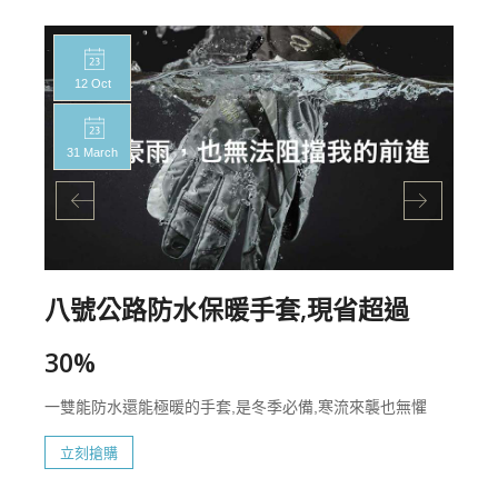
12 Oct
31 March
八號公路防水保暖手套,現省超過
30%
一雙能防水還能極暖的手套,是冬季必備,寒流來襲也無懼
立刻搶購