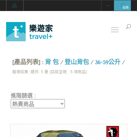
結帳
[產品列表] :
背 包
/
登山背包
/
36-59公升
/
搜尋結果: 總共: 5 筆 (目前呈現 :
5
項商品)
進階篩選 :