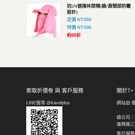
Pacsafe V 防盜城市斜肩
後背包(18L)
抗UV遮陽休閒帽(臉/肩頸部防曬
會員價 : 3238
設計)
定價 NT:850
特價 NT:590
約69折
索取折價卷 與 客戶服務
關於t+
LINE搜尋 @travelplus
網站由 
總公司：
復興路三
客戶服務專