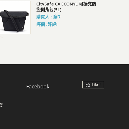
Pacsafe V Action 防盜胸背 斜
Co
CitySafe CX ECONYL 可擴充防
背包 2.5L
腰
盜側背包(5L)
會員價 : 3062
會員
購買人 : 童R
評價 :好評!
->
Like!
Facebook
樓