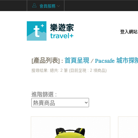
會員服務
登入網站
[產品列表] :
首頁呈現
/
Pacsafe 城市
搜尋結果: 總共: 2 筆 (目前呈現 :
2
項商品)
進階篩選 :