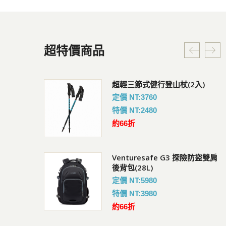
超特價商品
G3 探險防盜雙肩
超輕三節式健行登山杖(2入)
Coversafe V100 RFID
暗袋
定價 NT:3760
會員價 : 950
特價 NT:2480
約66折
Venturesafe G3 探險防盜雙肩
快扣鋼繩鎖
UV短袖排汗衣
後背包(28L)
會員價 : 882
定價 NT:5980
特價 NT:3980
約66折