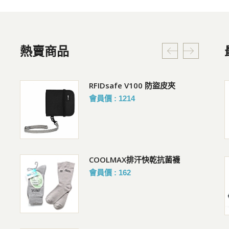
熱賣商品
貼身腰掛
RFIDsafe V100 防盜皮夾
快扣鋼繩鎖
會員價 : 1214
購買人 : *R
評價 :好評!
COOLMAX排汗快乾抗菌襪
AZPAC 26吋 Trucker 3.0 防爆
煞車行李箱
會員價 : 162
購買人 : 鍾R
評價 :好評!