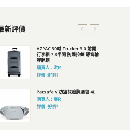
最新評價
Coversafe X100 RFID 安全貼身
AZPAC 30吋 Trucker 3.0 前開
C
腰掛暗袋
行李箱 7:3半開 防爆拉鍊 靜音輪
會員
胖胖箱
會員價 : 1214
購買人 : 洪R
評價 :好評!
Pacsafe EXP28 旅行背包
Co
Pacsafe V 防盜探險胸腰包 4L
暗
會員價 : 6822
購買人 : 張R
會員
評價 :好評!