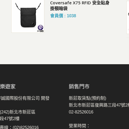
包
Coversafe X75 RFID 安全貼身
Pacsafe Go Sling Pack 隨行防
掛頸暗袋
盜斜背胸包 2.5L(斜肩腰掛兩用)
會員價 : 1038
購買人 : 李R
評價 :好評!
-
 樂遊家
銷售門市
睿誠國際股份有限公司 開發
新莊取貨點(預約制)
新北市新莊區復興路三段47號2
(242)新北市新莊區
02-82526016
段47號2樓
營業時間：
線：(02)82526016