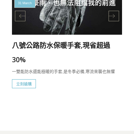
31 March
八號公路防水保暖手套,現省超過
30%
一雙能防水還能極暖的手套,是冬季必備,寒流來襲也無懼
立刻搶購