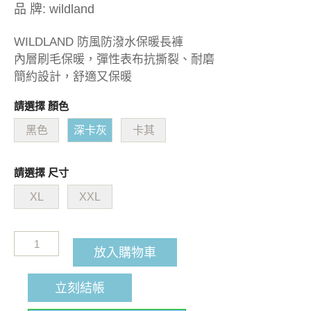
品 牌:
wildland
WILDLAND 防風防潑水保暖長褲
內層刷毛保暖，彈性表布抗撕裂、耐磨
簡約設計，舒適又保暖
請選擇 顏色
黑色
深卡灰
卡其
請選擇 尺寸
XL
XXL
放入購物車
立刻結帳