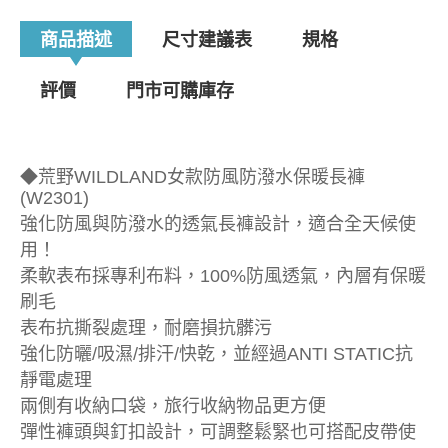
商品描述
尺寸建議表
規格
評價
門市可購庫存
◆荒野WILDLAND女款防風防潑水保暖長褲
(W2301)
強化防風與防潑水的透氣長褲設計，適合全天候使
用！
柔軟表布採專利布料，100%防風透氣，內層有保暖
刷毛
表布抗撕裂處理，耐磨損抗髒污
強化防曬/吸濕/排汗/快乾，並經過ANTI STATIC抗
靜電處理
兩側有收納口袋，旅行收納物品更方便
彈性褲頭與釘扣設計，可調整鬆緊也可搭配皮帶使