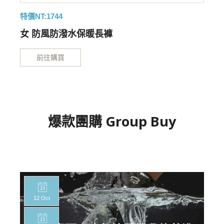
特價NT:1744
特
女 防風防潑水保暖長褲
前往購買
爆款團購 Group Buy
12 Oct