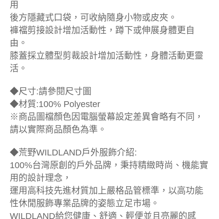
用
後方隱藏式口袋，可收納隨身小物或皮夾。
褲襠剪接設計增加活動性，蹲下或伸展身體更自
由。
膝蓋採立體型剪裁設計增加活動性，身體活動更靈
活。
◆尺寸:請參閱尺寸圖
◆材質:100% Polyester
※商品圖檔顏色因電腦螢幕設定差異會略有不同，
請以實際商品顏色為準。
◆荒野WILDLAND戶外服飾介紹:
100%台灣原創的戶外品牌，秉持精緻時尚、機能實
用的設計理念，
運用高科技先進材質加上嚴格品管標準，以高功能
性休閒服飾專業品牌的姿態立足市場。
WILDLAND給您健康、舒適、輕便並且亮麗的感