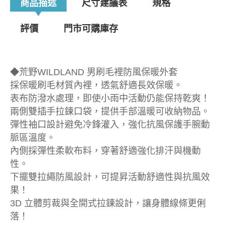
商品描述
尺寸建議表
規格
評價
門市可購庫存
◆荒野WILDLAND 男刷毛裡防風保暖外套
採保暖刷毛材質內裡，透氣舒適長效保暖。
表布防潑水處理，即使小雨中活動仍能保持乾爽！
兩側雙插手拉鍊口袋，提供手部溫暖可收納物品。
彈性袖口設計避免冷鋒灌入，強化抗風保護手腕動
脈區溫度。
內側採彈性柔軟布料，穿著舒適強化排汗與機動
性。
下擺雙拉繩防風設計，可提昇活動舒適性與抗風效
果！
3D 立體剪裁與全開式拉鍊設計，讓身體線條更俐
落！