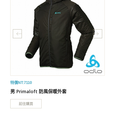
特價NT:7110
特
男 Primaloft 防風保暖外套
前往購買