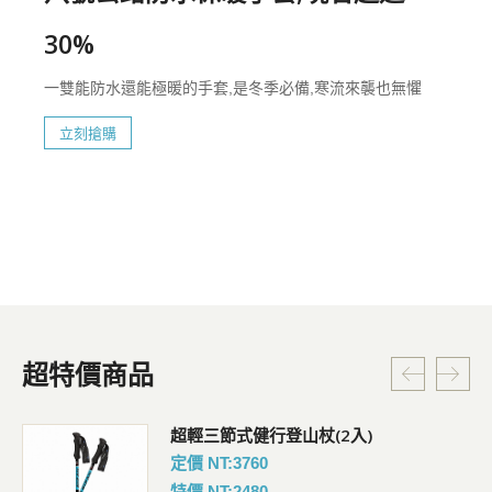
30%
一雙能防水還能極暖的手套,是冬季必備,寒流來襲也無懼
立刻搶購
超特價商品
超輕三節式健行登山杖(2入)
定價 NT:3760
特價 NT:2480