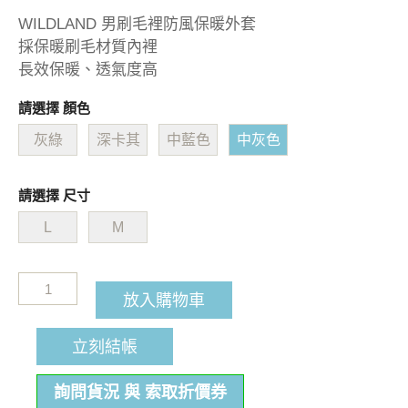
WILDLAND 男刷毛裡防風保暖外套
採保暖刷毛材質內裡
長效保暖、透氣度高
請選擇 顏色
灰綠
深卡其
中藍色
中灰色
請選擇 尺寸
L
M
放入購物車
立刻結帳
詢問貨況 與 索取折價券