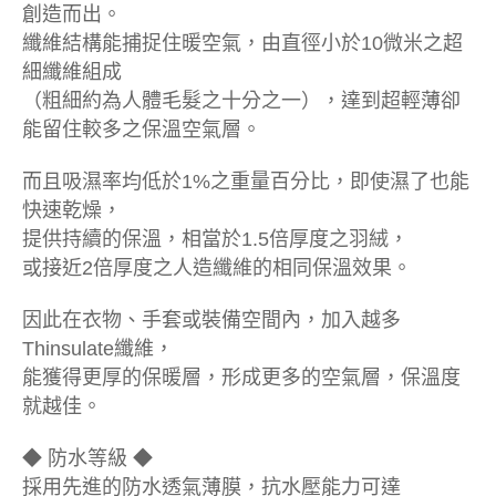
創造而出。
纖維結構能捕捉住暖空氣，由直徑小於10微米之超
細纖維組成
（粗細約為人體毛髮之十分之一），達到超輕薄卻
能留住較多之保溫空氣層。
而且吸濕率均低於1%之重量百分比，即使濕了也能
快速乾燥，
提供持續的保溫，相當於1.5倍厚度之羽絨，
或接近2倍厚度之人造纖維的相同保溫效果。
因此在衣物、手套或裝備空間內，加入越多
Thinsulate纖維，
能獲得更厚的保暖層，形成更多的空氣層，保溫度
就越佳。
◆ 防水等級 ◆
採用先進的防水透氣薄膜，抗水壓能力可達