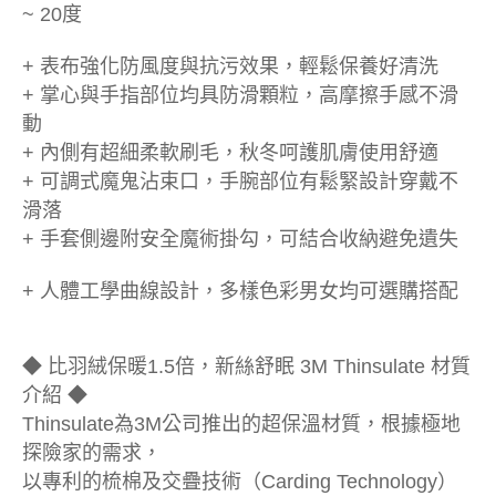
~ 20度
+ 表布強化防風度與抗污效果，輕鬆保養好清洗
+ 掌心與手指部位均具防滑顆粒，高摩擦手感不滑
動
+ 內側有超細柔軟刷毛，秋冬呵護肌膚使用舒適
+ 可調式魔鬼沾束口，手腕部位有鬆緊設計穿戴不
滑落
+ 手套側邊附安全魔術掛勾，可結合收納避免遺失
+ 人體工學曲線設計，多樣色彩男女均可選購搭配
◆ 比羽絨保暖1.5倍，新絲舒眠 3M Thinsulate 材質
介紹 ◆
Thinsulate為3M公司推出的超保溫材質，根據極地
探險家的需求，
以專利的梳棉及交疊技術（Carding Technology）