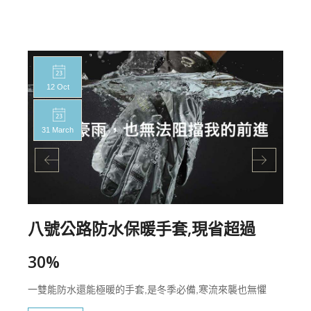
12 Oct
31 March
八號公路防水保暖手套,現省超過
30%
一雙能防水還能極暖的手套,是冬季必備,寒流來襲也無懼