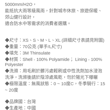
5000mm/H2O，
能抵抗大雨等級風雨，針對城市休旅、旅遊保暖、
郊山健行設計，
適合防水中等需求的消費者選購。
◆尺寸：XS、S、M、L、XL (詳細尺寸表請見附圖)
◆重量：70公克 (單手/L尺寸)
◆填充：3M Thinsulate
◆材質：Shell - 100% Polyamide； Lining - 100%
Polyester
◆洗滌：用毛刷於髒污處輕刷或中性洗劑加水浸泡
洗淨，洗滌後請於陰涼處風乾，勿於陽光下曝曬
◆極限溫度：無風狀態：0 ~ 10度C，冬季騎行：15
~ 20度
◆品牌國：台灣
◆生產地：中國