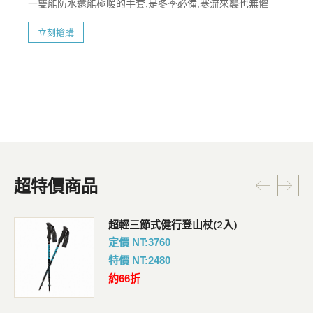
一雙能防水還能極暖的手套,是冬季必備,寒流來襲也無懼
立刻搶購
超特價商品
超輕三節式健行登山杖(2入)
定價 NT:3760
特價 NT:2480
約66折