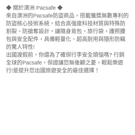
◆ 關於澳洲 Pacsafe ◆
來自澳洲的Pacsafe防盜商品，搭載獲獎無數專利的
防盜核心技術系統，結合高強度科技材質與特殊防
割裂、防搶奪設計，讓隨身背包，旅行袋，護照腰
包與安全配件，具備輕量化、超高耐用與隱形防竊
的驚人特性!
出國渡假前，你還為了確保行李安全煩惱嗎? 行銷
全球的Pacsafe，保證讓您無後顧之憂，輕鬆樂遊
行!是提升您出國旅遊安全的最佳選擇！