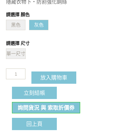
隱藏衣物下・防割強化鋼絲
請選擇 顏色
黑色
灰色
請選擇 尺寸
單一尺寸
放入購物車
立刻結帳
詢問貨況 與 索取折價券
回上頁