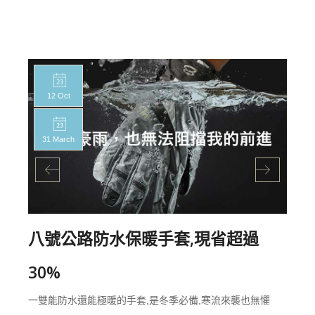
12 Oct
31 March
八號公路防水保暖手套,現省超過
30%
一雙能防水還能極暖的手套,是冬季必備,寒流來襲也無懼