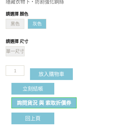
隱藏衣物下・防割強化鋼絲
請選擇 顏色
黑色
灰色
請選擇 尺寸
單一尺寸
放入購物車
立刻結帳
詢問貨況 與 索取折價券
回上頁