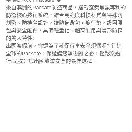
◆ 關於澳洲 Pacsafe ◆
來自澳洲的Pacsafe防盜商品，搭載獲獎無數專利的
防盜核心技術系統，結合高強度科技材質與特殊防
割裂、防搶奪設計，讓隨身背包，旅行袋，護照腰
包與安全配件，具備輕量化、超高耐用與隱形防竊
的驚人特性!
出國渡假前，你還為了確保行李安全煩惱嗎? 行銷
全球的Pacsafe，保證讓您無後顧之憂，輕鬆樂遊
行!是提升您出國旅遊安全的最佳選擇！