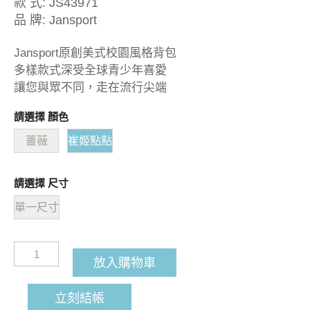
款 式:
JS43971
品 牌:
Jansport
Jansport原創美式校園風格背包
多樣款式深受全球青少年喜愛
讓您與眾不同，走在流行尖端
請選擇 顏色
薔薇
崔姬點點
請選擇 尺寸
單一尺寸
放入購物車
立刻結帳