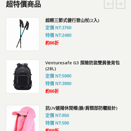
超特價商品
超輕三節式健行登山杖(2入)
定價 NT:3760
特價 NT:2480
約66折
Venturesafe G3 探險防盜雙肩後背包
(28L)
定價 NT:5980
特價 NT:3980
約66折
抗UV遮陽休閒帽(臉/肩頸部防曬設計)
定價 NT:850
特價 NT:590
約69折