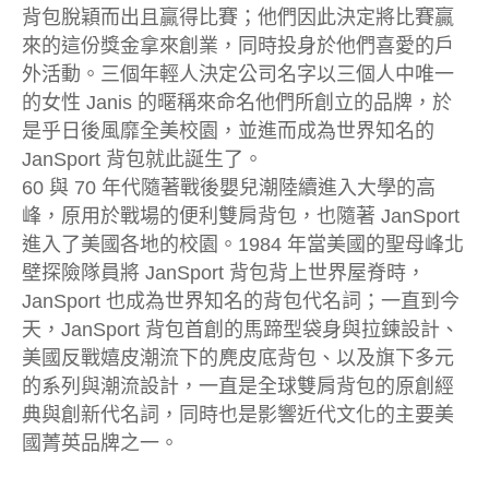
背包脫穎而出且贏得比賽；他們因此決定將比賽贏
來的這份獎金拿來創業，同時投身於他們喜愛的戶
外活動。三個年輕人決定公司名字以三個人中唯一
的女性 Janis 的暱稱來命名他們所創立的品牌，於
是乎日後風靡全美校園，並進而成為世界知名的
JanSport 背包就此誕生了。
60 與 70 年代隨著戰後嬰兒潮陸續進入大學的高
峰，原用於戰場的便利雙肩背包，也隨著 JanSport
進入了美國各地的校園。1984 年當美國的聖母峰北
壁探險隊員將 JanSport 背包背上世界屋脊時，
JanSport 也成為世界知名的背包代名詞；一直到今
天，JanSport 背包首創的馬蹄型袋身與拉鍊設計、
美國反戰嬉皮潮流下的麂皮底背包、以及旗下多元
的系列與潮流設計，一直是全球雙肩背包的原創經
典與創新代名詞，同時也是影響近代文化的主要美
國菁英品牌之一。