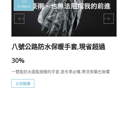
31 March
八號公路防水保暖手套,現省超過
30%
一雙能防水還能極暖的手套,是冬季必備,寒流來襲也無懼
立刻搶購