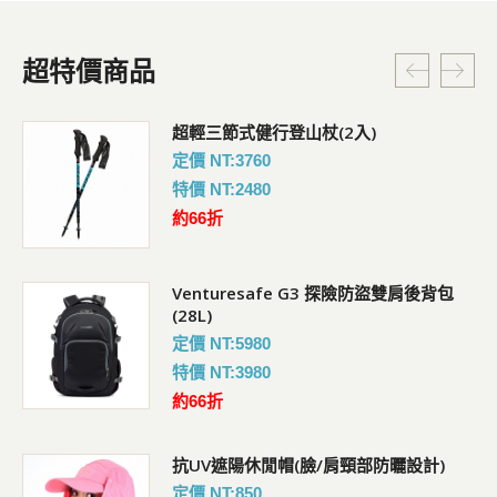
超特價商品
超輕三節式健行登山杖(2入)
定價 NT:3760
特價 NT:2480
約66折
Venturesafe G3 探險防盜雙肩後背包
(28L)
定價 NT:5980
特價 NT:3980
約66折
抗UV遮陽休閒帽(臉/肩頸部防曬設計)
定價 NT:850