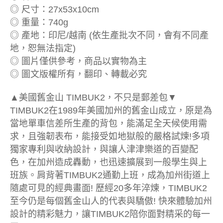
◎ 尺寸：27x53x10cm
◎ 重量：740g
◎ 產地：印尼/越南 (依生產批次不同，會有不同產
地，恕無法指定)
◎ 圖片僅供參考，商品以實物為主
◎ 圖文版權所有，翻印、轉載必究
▲美國舊金山 TIMBUK2，不只是郵差包▼
TIMBUK2在1989年美國加州的舊金山成立，原是為
當地單車信差所生產的背包，能滿足全天候使用需
求，且強韌表布，能接受如地獄般的嚴格試煉!多項
獨家專利與收納設計，與讓人津津樂道的百變配
色，在加州造成轟動，也迅速擴展到一般學生與上
班族。肩背著TIMBUK2通勤上班，成為加州街道上
隨處可見的經典畫面! 歷經20多年淬煉，TIMBUK2
至今仍是每個舊金山人的代表與驕傲! 快來體驗加州
設計的精彩魅力，讓TIMBUK2陪你面對精采的每一