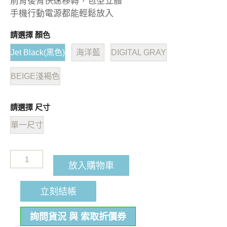
前背後背快速移轉，包型立體
手機行動電源都能輕鬆放入
請選擇 顏色
Jet Black(黑色)
海洋藍
DIGITAL GRAY
BEIGE淺褐色
請選擇 尺寸
單一尺寸
放入購物車
立刻結帳
詢問貨況 與 索取折價券