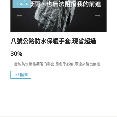
31 March
八號公路防水保暖手套,現省超過
30%
一雙能防水還能極暖的手套,是冬季必備,寒流來襲也無懼
立刻搶購