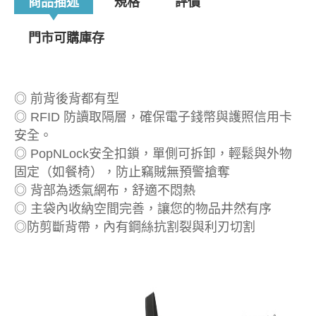
商品描述
規格
評價
門市可購庫存
◎ 前背後背都有型
◎ RFID 防讀取隔層，確保電子錢幣與護照信用卡
安全。
◎ PopNLock安全扣鎖，單側可拆卸，輕鬆與外物
固定（如餐椅），防止竊賊無預警搶奪
◎ 背部為透氣網布，舒適不悶熱
◎ 主袋內收納空間完善，讓您的物品井然有序
◎防剪斷背帶，內有鋼絲抗割裂與利刃切割