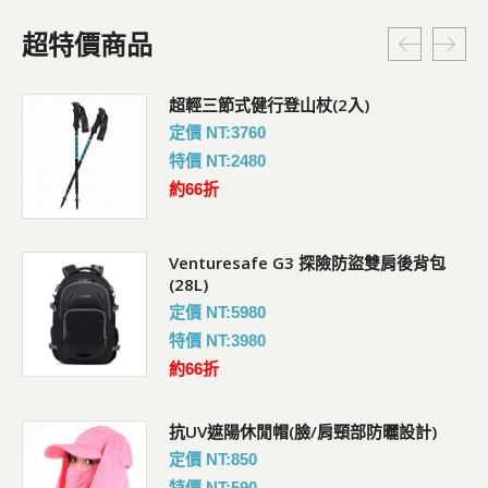
超特價商品
超輕三節式健行登山杖(2入)
定價 NT:3760
特價 NT:2480
約66折
Venturesafe G3 探險防盜雙肩後背包
(28L)
定價 NT:5980
特價 NT:3980
約66折
抗UV遮陽休閒帽(臉/肩頸部防曬設計)
定價 NT:850
特價 NT:590