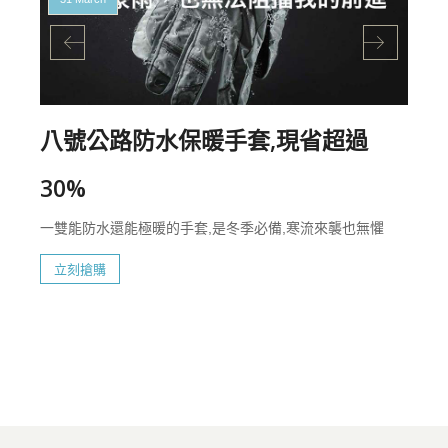
八號公路防水保暖手套,現省超過
30%
一雙能防水還能極暖的手套,是冬季必備,寒流來襲也無懼
立刻搶購