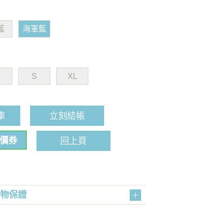
藍
海軍藍
S
XL
車
立刻結帳
折價券
回上頁
購物保證