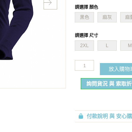
請選擇 顏色
黑色
麻灰
麻
請選擇 尺寸
2XL
L
M
放入購物
詢問貨況 與 索取
付款說明 與 安心