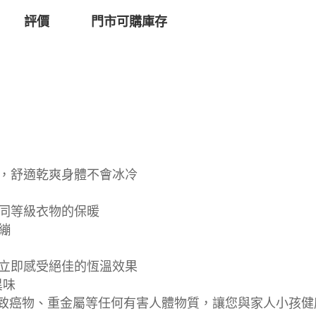
評價
門市可購庫存
出，舒適乾爽身體不會冰冷
越同等級衣物的保暖
繃
，立即感受絕佳的恆溫效果
異味
檢驗無致癌物、重金屬等任何有害人體物質，讓您與家人小孩