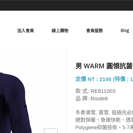
加入會員
線上購物
會員服務
Blog
男 WARM 圓領抗
定價 NT : 2100 (特價 : 1
款 式:
RE811003
品 牌:
Route8
冬季滑雪, 賞雪, 追極光必
絕對保暖、急速快乾、透
Polygiene抑菌技術，