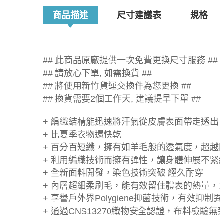
商品描述
尺寸建議表
規格
## 此商品原廠提供一次免費更換尺寸服務 ##
## 請放心下單, 如需換貨 ##
## 將使用新竹貨運交換件為您更換 ##
## 換貨需要2個工作天, 建議提早下單 ##
+ 編織結構能迅速將汗氣從皮膚表面帶走透
+ 比夏季衣物還快乾
+ 百分百短纖，擁有如羊毛般的透氣度，超
+ 利用編織技術而擁有彈性，讓身體伸展不緊
+ 全新面料開發，染色技術突破 經久耐穿
+ 內層超細柔刷毛，能有效留住體表的熱量
+ 享譽戶外界Polygiene抑菌技術，有效抑制
+ 通過CNS13270織物安全認證，布料