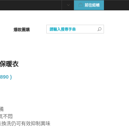
前往結帳
爆款團購
菌保暖衣
890 )
備
氣不悶
5-7未換洗仍可有效抑制異味