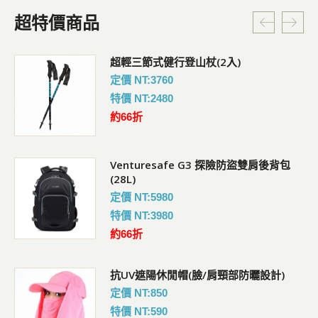
超特價商品
超輕三節式健行登山杖(2入)
定價 NT:3760
特價 NT:2480
約66折
Venturesafe G3 探險防盜雙肩後背包
(28L)
定價 NT:5980
特價 NT:3980
約66折
抗UV遮陽休閒帽(臉/肩頸部防曬設計)
定價 NT:850
特價 NT:590