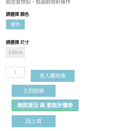
鋁合金快扣，堅固耐用好操作
請選擇 顏色
銀色
請選擇 尺寸
130cm
放入購物車
立刻結帳
詢問貨況 與 索取折價券
回上頁