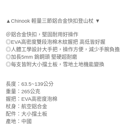
▲Chinook 輕量三節鋁合金快扣登山杖 ▼
＠鋁合金快扣，堅固耐用好操作
◎EVA高密度雙段泡棉木紋握把​ 高低皆好握
◎人體工學設計大手把，操作方便，減少手腕負擔
◎加長5mm 鎢鋼頭 堅硬超耐磨
◎每支皆附大小擋土板，雪地土地機能變換
長度：63.5~139公分
重量：265公克
握把：EVA高密度泡棉
杖身：航空鋁合金
配件：大小擋土板
產地：中國