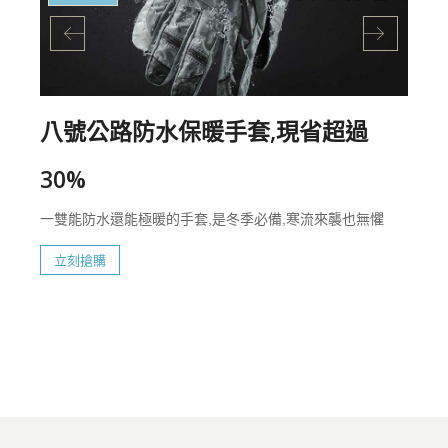
八號公路防水保暖手套,現省超過
30%
一雙能防水還能極暖的手套,是冬季必備,寒流來襲也無懼
立刻搶購