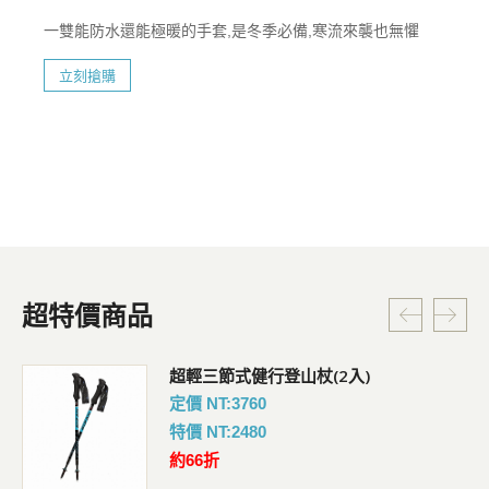
一雙能防水還能極暖的手套,是冬季必備,寒流來襲也無懼
立刻搶購
超特價商品
超輕三節式健行登山杖(2入)
定價 NT:3760
特價 NT:2480
約66折