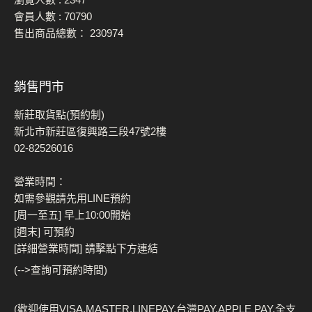
會員人數 :
70790
售出商品總數：
230974
銷售門市
新莊取貨點(預約制)
新北市新莊區復興路三段47號2樓
02-82526016
營業時間：
如需參觀請先用LINE預約
[周一至五] 早上10:00開始
[週末] 可預約
[詳細營業時間] 請擊點下方連結
(-->查詢可預約時間)
(歡迎使用VISA,MASTER,LINEPAY,台灣PAY,APPLE PAY,全支