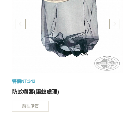
特價NT:342
特
防蚊帽套(驅蚊處理)
前往購買