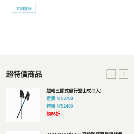
立刻搶購
超特價商品
超輕三節式健行登山杖(2入)
定價 NT:3760
特價 NT:2480
約66折
Venturesafe G3 探險防盜雙肩後背包