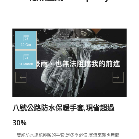
12 Oct
31 March
八號公路防水保暖手套,現省超過
30%
一雙能防水還能極暖的手套,是冬季必備,寒流來襲也無懼