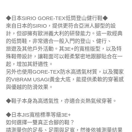
◆日本SIRIO GORE-TEX低筒登山健行鞋◆
來自日本的SIRIO，提供更符合亞洲人腳型的設
計，但卻擁有歐洲義大利的研發能力。這一款經典
的低筒鞋，非常適合一般入門的登山、健行、
旅遊及其他戶外活動。其3E+的寬楦版型，以及特
殊鞋帶設計，讓鞋面可以輕柔緊密地跟腳貼合在一
起，增加其舒適性。
另外也使用GORE-TEX防水高透氣材質，以及獨家
的VIBRAM USAGI黃金大底，能提供柔軟的穿著感
與優越的防滑效果。
◆鞋子本身為高透氣性，亦適合炎熱氣候穿著。
◆日本JIS寬楦標準等級3E+
如何選擇一雙真正合腳的鞋？
請測量你的足長、足圍與足寬，然後依據測量結果