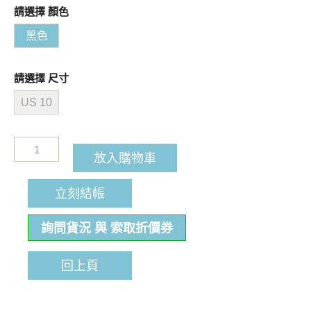
請選擇 顏色
黑色
請選擇 尺寸
US 10
放入購物車
立刻結帳
詢問貨況 與 索取折價券
回上頁