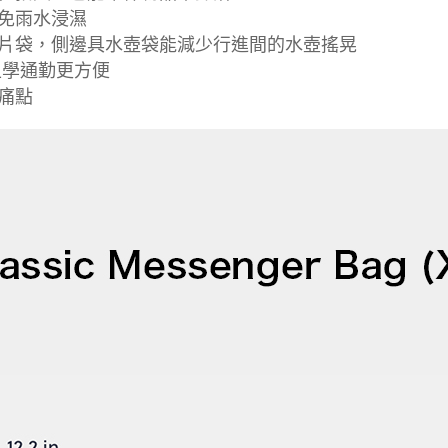
避免雨水浸濕
卡片袋，側邊具水壺袋能減少行進間的水壺搖晃
上學通勤更方便
痛點