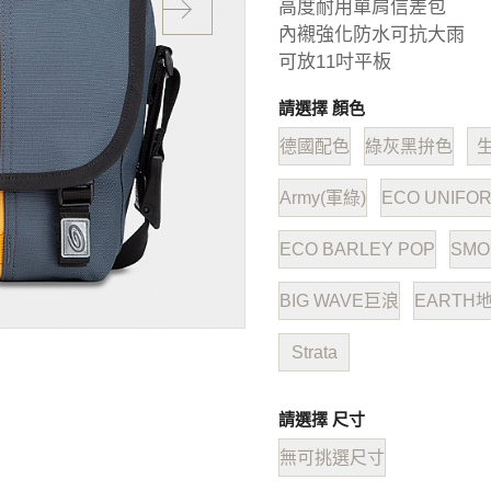
高度耐用單肩信差包
內襯強化防水可抗大雨
可放11吋平板
請選擇 顏色
德國配色
綠灰黑拚色
Army(軍綠)
ECO UNIFO
ECO BARLEY POP
SM
BIG WAVE巨浪
EARTH
Strata
請選擇 尺寸
無可挑選尺寸