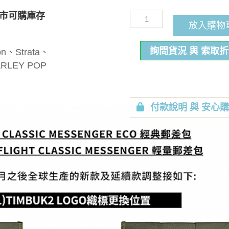
市可購庫存
放入購物
詢問貨況 與 索取
、Strata、
RLEY POP
付款說明 與 安心