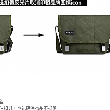
蓋
扣住扣具，也能確保物品不掉落