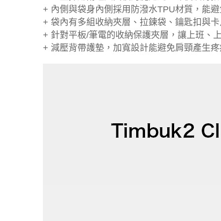
+ 內側與袋身內側採用防潑水TPU材質，能
+ 袋內有多組收納夾層、拉鍊袋、鑰匙扣與
+ 針對平板/筆電的收納保護夾層，讓上班、
+ 減壓背帶護墊，加寬設計能避免肩頸產生疼