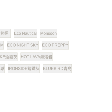
生態黑
Eco Nautical
Monsoon
RM
ECO NIGHT SKY
ECO PREPPY
OKE煙霧灰
HOT LAVA熱熔岩
地球
IRONSIDE鋼鐵灰
BLUEBIRD青鳥