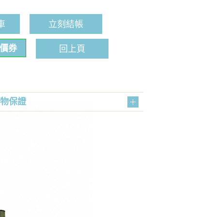
車
立刻結帳
折價券
回上頁
購物保證