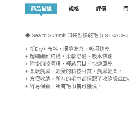
商品描述
規格
評價
門
◆ Sea to Summit 口袋型快乾毛巾 STSACP0
+ 新Dry+ 布料，環境友善、吸濕快乾
+ 超細纖維結構，柔軟舒適、吸水快速
+ 附掛的晾曬環，輕鬆吊掛、快速風乾
+ 柔軟觸感，輕量的科技材質，觸感輕柔。
+ 方便收納，所有的毛巾都搭配了收納袋或E
+ 容易保養，所有毛巾皆可機洗。