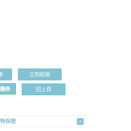
車
立刻結帳
折價券
回上頁
購物保證