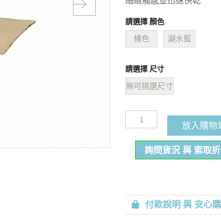
細緻觸感並迅速快乾
請選擇 顏色
橘色
湖水藍
請選擇 尺寸
無可挑選尺寸
放入購物
詢問貨況 與 索取
付款說明 與 安心