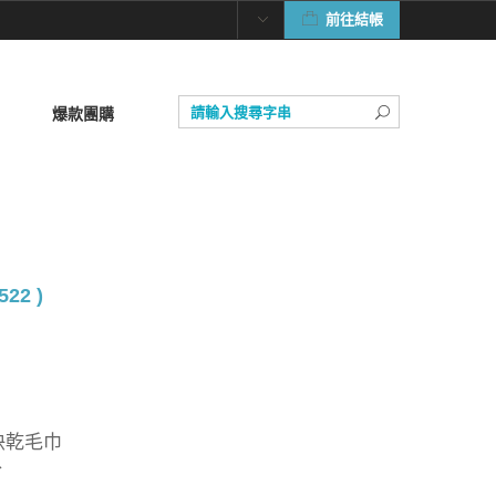
前往結帳
爆款團購
522 )
型快乾毛巾
分