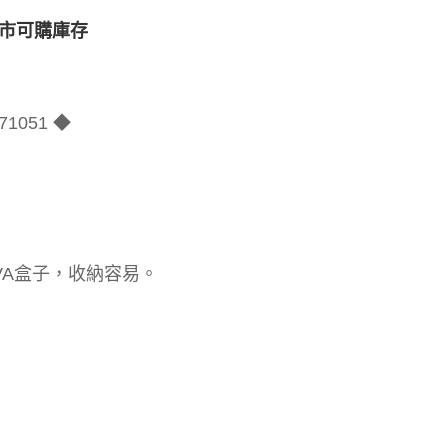
市可購庫存
71051 ◆
VA盒子，收納容易。