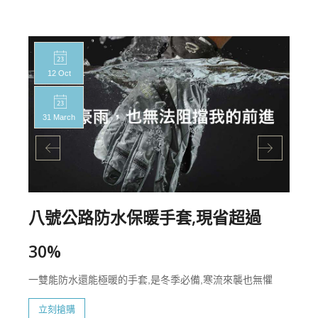
12 Oct
31 March
八號公路防水保暖手套,現省超過
30%
一雙能防水還能極暖的手套,是冬季必備,寒流來襲也無懼
立刻搶購