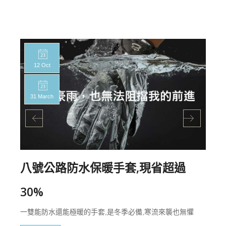
12 Oct
31 March
八號公路防水保暖手套,現省超過
30%
一雙能防水還能極暖的手套,是冬季必備,寒流來襲也無懼