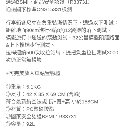
通過BSMI，商品安全認證（R33731）
通過國家標準CNS15331檢測
行李箱各尺寸在負重裝滿情況下，通過以下測試：
距離地面90cm進行4輪8角12變邊的落下測試、
模擬旅行中運送的滾動測試、32公里模擬顛簸路面
&上下樓梯步行測試、
拉桿連續500次收拉測試、提把負重拉扯測試3000
次仍正常無損壞
+可完美放入車站置物櫃
◎重量：5.1KG
◎尺寸：42 X 35 X 69 CM (含輪)
符合最新航空法規 長+寬+高 小於158CM
◎材質：PC聚碳酸酯
◎國家安全認證BSMI : R33731
◎容量：92L