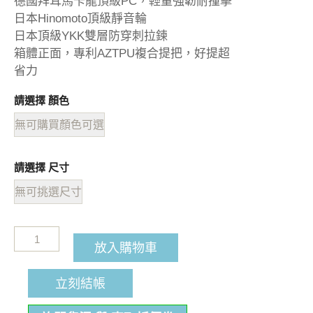
德國拜耳馬卡龍頂級PC，輕量強韌耐撞擊
日本Hinomoto頂級靜音輪
日本頂級YKK雙層防穿刺拉鍊
箱體正面，專利AZTPU複合提把，好提超
省力
請選擇 顏色
無可購買顏色可選
請選擇 尺寸
無可挑選尺寸
放入購物車
立刻結帳