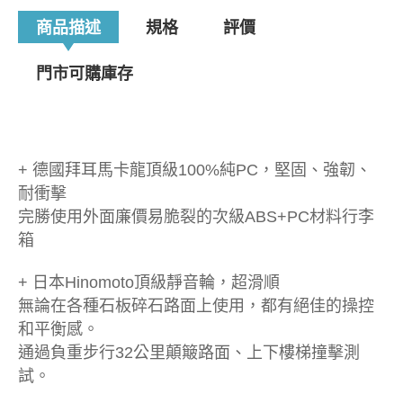
商品描述
規格
評價
門市可購庫存
+ 德國拜耳馬卡龍頂級100%純PC，堅固、強韌、
耐衝擊
完勝使用外面廉價易脆裂的次級ABS+PC材料行李
箱
+ 日本Hinomoto頂級靜音輪，超滑順
無論在各種石板碎石路面上使用，都有絕佳的操控
和平衡感。
通過負重步行32公里顛簸路面、上下樓梯撞擊測
試。