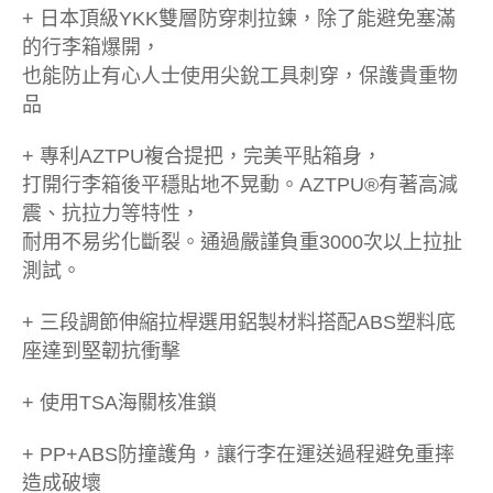
+ 日本頂級YKK雙層防穿刺拉鍊，除了能避免塞滿
的行李箱爆開，
也能防止有心人士使用尖銳工具刺穿，保護貴重物
品
+ 專利AZTPU複合提把，完美平貼箱身，
打開行李箱後平穩貼地不晃動。AZTPU®有著高減
震、抗拉力等特性，
耐用不易劣化斷裂。通過嚴謹負重3000次以上拉扯
測試。
+ 三段調節伸縮拉桿選用鋁製材料搭配ABS塑料底
座達到堅韌抗衝擊
+ 使用TSA海關核准鎖
+ PP+ABS防撞護角，讓行李在運送過程避免重摔
造成破壞