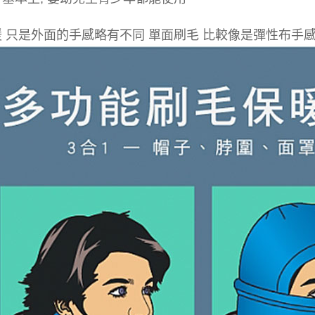
響保暖 只是外面的手感略有不同 單面刷毛 比較像是彈性布手