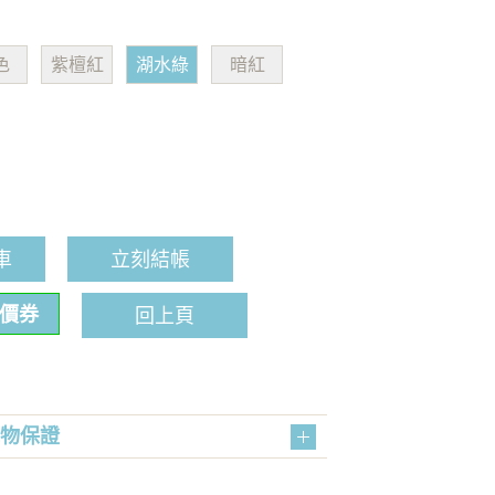
色
紫檀紅
湖水綠
暗紅
車
立刻結帳
折價券
回上頁
購物保證