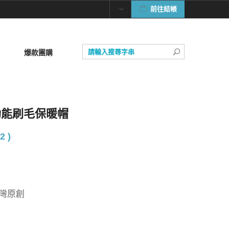
前往結帳
爆款團購
童多功能刷毛保暖帽
2 )
台灣原創