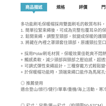
商品描述
規格
評價
門
多功能刷毛保暖帽採用雙面刷毛的軟質布料，
1. 簡單拉緊束繩後，可成為完整包覆耳朵的
2. 鬆開束繩，調整至頸部，就變成保暖的護
3. 將藏在內裡之罩頭套住頭部，原護頸拉至
+ 採用Polar刷毛材質，保暖效果佳乾爽不
+ 觸感柔軟，減少頭部與頸部之壓迫感，超
+ 可調式彈性束繩設計，三種穿戴方式輕鬆變
+ 於保暖帽功能時，頂端束繩口能作為馬尾
◎ 推薦使用
適合登山/旅行/健行/單車/重機/海上活動，
◎ 尺寸：兒童/單一尺寸 （約頭圍50-57CM