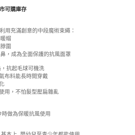
市可購庫存
利用充滿創意的中段魔術束繩：
保暖帽
頸脖圍
口鼻，成為全面保護的抗風面罩
悶熱，抗起毛球可機洗
透氣布料能長時間穿戴
化
孔使用，不怕髮型壓扁雜亂
寒冷時做為保暖抗風使用
） 基本上, 嬰幼兒至青少年都能使用