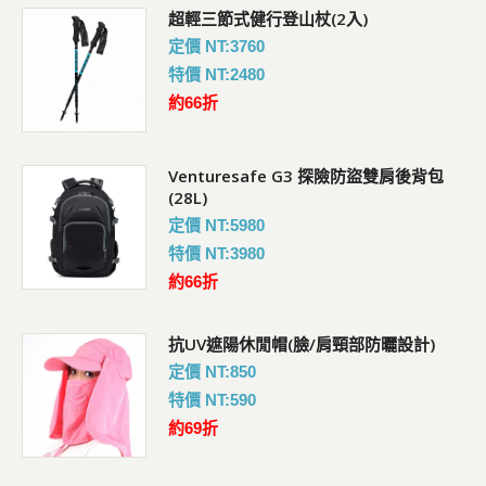
超輕三節式健行登山杖(2入)
定價 NT:3760
特價 NT:2480
約66折
Venturesafe G3 探險防盜雙肩後背包
(28L)
定價 NT:5980
特價 NT:3980
約66折
抗UV遮陽休閒帽(臉/肩頸部防曬設計)
定價 NT:850
特價 NT:590
約69折