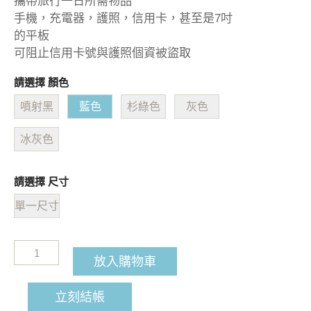
攜帶旅行一日所需物品
手機，充電器，護照，信用卡，甚至是7吋
的平板
可阻止信用卡號與護照個資被盜取
請選擇 顏色
噴射黑
藍色
杉綠色
灰色
冰灰色
請選擇 尺寸
單一尺寸
放入購物車
立刻結帳