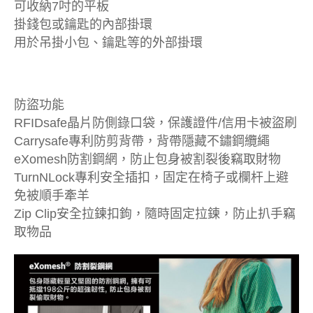
可收納7吋的平板
掛錢包或鑰匙的內部掛環
用於吊掛小包、鑰匙等的外部掛環
防盜功能
RFIDsafe晶片防側錄口袋，保護證件/信用卡被盜刷
Carrysafe專利防剪背帶，背帶隱藏不鏽鋼纜繩
eXomesh防割鋼網，防止包身被割裂後竊取財物
TurnNLock專利安全插扣，固定在椅子或欄杆上避
免被順手牽羊
Zip Clip安全拉鍊扣鉤，隨時固定拉鍊，防止扒手竊
取物品