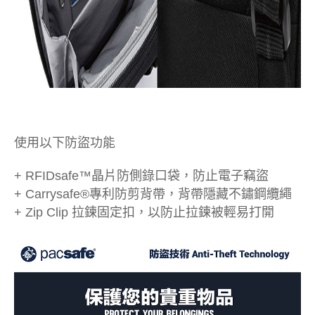
使用以下防盜功能
+ RFIDsafe™晶片防側錄口袋，防止電子竊盜
+ Carrysafe®專利防剪背帶，背帶隱藏不鏽鋼纜繩
+ Zip Clip 拉鍊固定扣，以防止拉鍊被輕易打開