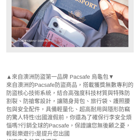
▲來自澳洲防盜第一品牌 Pacsafe 烏龜包▼
來自澳洲的Pacsafe防盜商品，搭載獲獎無數專利的
防盜核心技術系統，結合高強度科技材質與特殊防
割裂、防搶奪設計，讓隨身背包、旅行袋、護照腰
包與安全配件，具備輕量化、超高耐用與隱形防竊
的驚人特性!出國渡假前，你還為了確保行李安全煩
惱嗎?行銷全球的Pacsafe，保證讓您無後顧之憂，
輕鬆樂遊行!是提升您出國