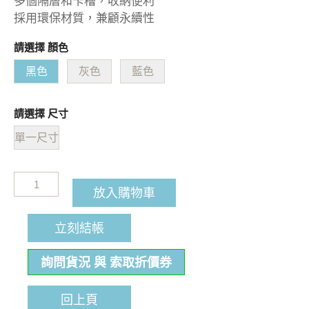
多個隔層和卡槽，收納便利
採用環保材質，兼顧永續性
請選擇 顏色
黑色
灰色
藍色
請選擇 尺寸
單一尺寸
放入購物車
立刻結帳
詢問貨況 與 索取折價券
回上頁