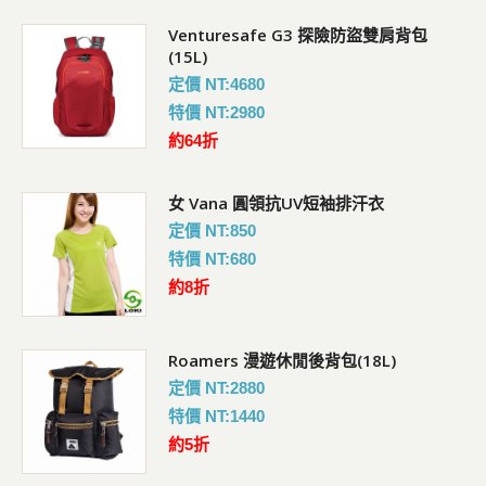
Venturesafe G3 探險防盜雙肩背包
超輕三節式健行登山杖(2入)
(15L)
定價 NT:3760
定價 NT:4680
特價 NT:2480
特價 NT:2980
約66折
約64折
Venturesafe G3 探險防盜雙肩後背包
女 Vana 圓領抗UV短袖排汗衣
(28L)
定價 NT:850
定價 NT:5980
特價 NT:680
特價 NT:3980
約8折
約66折
Roamers 漫遊休閒後背包(18L)
抗UV遮陽休閒帽(臉/肩頸部防曬設計)
定價 NT:2880
定價 NT:850
特價 NT:1440
特價 NT:590
約5折
約69折