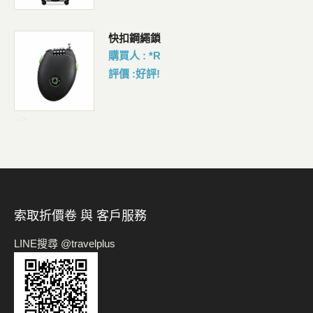
包
快扣鋼繩鎖
購買人 : *R
評價 :好評!
-->
索取折價卷 與 客戶服務
LINE搜尋 @travelplus