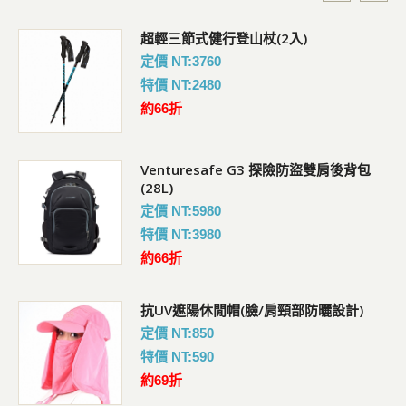
超輕三節式健行登山杖(2入)
定價 NT:3760
特價 NT:2480
約66折
Venturesafe G3 探險防盜雙肩後背包
(28L)
定價 NT:5980
特價 NT:3980
約66折
抗UV遮陽休閒帽(臉/肩頸部防曬設計)
定價 NT:850
特價 NT:590
約69折