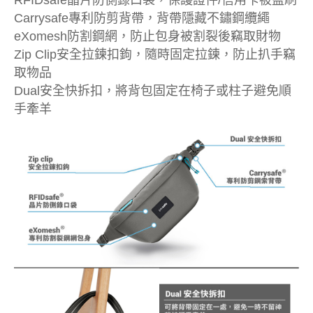
RFIDsafe晶片防側錄口袋，保護證件/信用卡被盜刷
Carrysafe專利防剪背帶，背帶隱藏不鏽鋼纜繩
eXomesh防割鋼網，防止包身被割裂後竊取財物
Zip Clip安全拉鍊扣鉤，隨時固定拉鍊，防止扒手竊
取物品
Dual安全快拆扣，將背包固定在椅子或柱子避免順
手牽羊