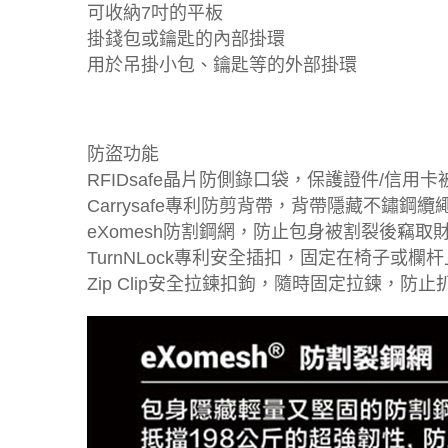
可收納7吋的平板
掛錢包或鑰匙的內部掛環
用於吊掛小包、鑰匙等的外部掛環
防盜功能
RFIDsafe晶片防側錄口袋，保護證件/信用卡
Carrysafe專利防剪背帶，背帶隱藏不鏽鋼纜
eXomesh防割鋼網，防止包身被割裂後竊取
TurnNLock專利安全插扣，固定在椅子或欄
Zip Clip安全拉鍊扣鉤，隨時固定拉鍊，防