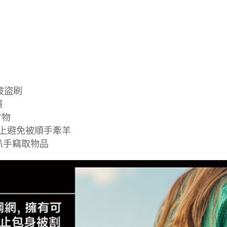
被盜刷
繩
財物
杆上避免被順手牽羊
止扒手竊取物品