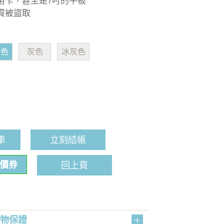
用卡，甚至是7吋的平板
資被盜取
綠色
灰色
冰灰色
車
立刻結帳
折價券
回上頁
購物保證