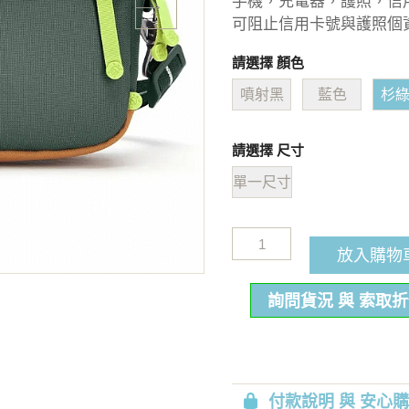
手機，充電器，護照，信
可阻止信用卡號與護照個
請選擇 顏色
噴射黑
藍色
杉
請選擇 尺寸
單一尺寸
放入購物
詢問貨況 與 索取
付款說明 與 安心