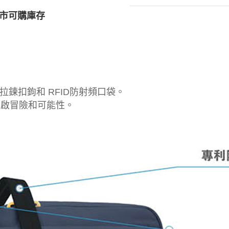
市可購庫存
鍊扣鉤和 RFID防射頻口袋。
開啟冒險和可能性。