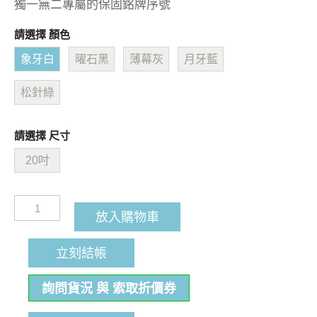
獨一無二專屬的保固銘牌序號
請選擇 顏色
象牙白
曜石黑
薄幕灰
月牙藍
松針綠
請選擇 尺寸
20吋
放入購物車
立刻結帳
詢問貨況 與 索取折價券