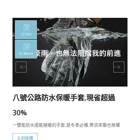
12 Oct
31 March
八號公路防水保暖手套,現省超過
30%
一雙能防水還能極暖的手套,是冬季必備,寒流來襲也無懼
立刻搶購