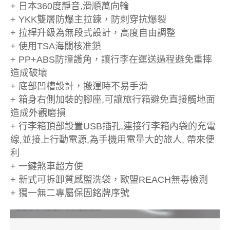
+ 日本360度靜音,滑順萬向輪
+ YKK雙層防爆主拉鍊，防刺穿抗爆裂
+ 拉桿升級為無段式設計，高度自由調整
+ 使用TSA海關核准鎖
+ PP+ABS防撞護角，讓行李在運送過程避免重摔
造成破壞
+ 底部凹槽設計，搬運時不易手滑
+ 箱身右側加裝的腳座,可讓旅行箱避免直接觸地面
造成外觀磨損
+ 行李箱頂部設置USB插孔,連接行李箱內袋的充電
線,並接上行動電源,為手機用電量大的旅人, 帶來便
利
+ 一鍵煞車超方便
+ 新式可拆卸質感盥洗袋，歐盟REACH無毒檢測
+ 獨一無二專屬保固銘牌序號