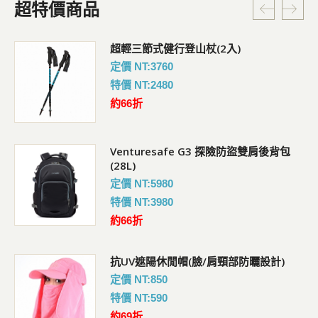
超特價商品
超輕三節式健行登山杖(2入)
定價 NT:3760
特價 NT:2480
約66折
Venturesafe G3 探險防盜雙肩後背包
(28L)
定價 NT:5980
特價 NT:3980
約66折
抗UV遮陽休閒帽(臉/肩頸部防曬設計)
定價 NT:850
特價 NT:590
約69折