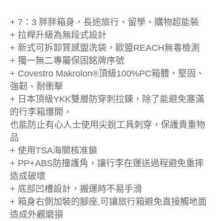
+ 7：3 胖胖箱身，長途旅行、留學、購物超能裝
+ 拉桿升級為無段式設計
+ 新式可拆卸質感盥洗袋，歐盟REACH無毒檢測
+ 獨一無二專屬保固銘牌序號
+ Covestro Makrolon®頂級100%PC箱體，堅固、
強韌、耐衝擊
+ 日本頂級YKK雙層防穿刺拉鍊，除了能避免塞滿
的行李箱爆開，
也能防止有心人士使用尖銳工具刺穿，保護貴重物
品
+ 使用TSA海關核准鎖
+ PP+ABS防撞護角，讓行李在運送過程避免重摔
造成破壞
+ 底部凹槽設計，搬運時不易手滑
+ 箱身右側加裝的腳座,可讓旅行箱避免直接觸地面
造成外觀磨損