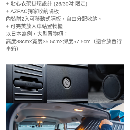
+ 貼心衣架掛環設計 (26/30吋 限定)
+ AZPAC獨家收納隔板
內裝附2入可移動式隔板，自由分配收納。
+ 可完美放入車站置物櫃
以日本為例，大型置物櫃：
高度88cm×寬度35.5cm×深度57.5cm（適合放置行
李箱）