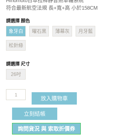
Hinomoto日本拉桿靜音煞車輪系統
符合最新航空法規 長+寬+高 小於158CM
請選擇 顏色
象牙白
曜石黑
薄幕灰
月牙藍
松針綠
請選擇 尺寸
26吋
放入購物車
立刻結帳
詢問貨況 與 索取折價券