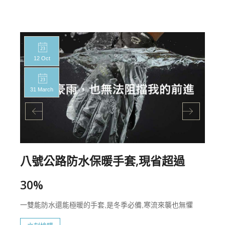
12 Oct
31 March
八號公路防水保暖手套,現省超過
30%
一雙能防水還能極暖的手套,是冬季必備,寒流來襲也無懼