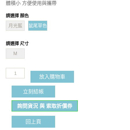
體積小 方便使用與攜帶
請選擇 顏色
月光藍
鼠尾草色
請選擇 尺寸
M
放入購物車
立刻結帳
詢問貨況 與 索取折價券
回上頁