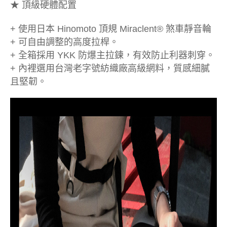
★ 頂級硬體配置
+ 使用日本 Hinomoto 頂規 Miraclent® 煞車靜音輪
+ 可自由調整的高度拉桿。
+ 全箱採用 YKK 防爆主拉鍊，有效防止利器刺穿。
+ 內裡選用台灣老字號紡織廠高級網料，質感細膩
且堅韌。