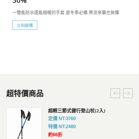
30%
一雙能防水還能極暖的手套,是冬季必備,寒流來襲也無懼
立刻搶購
超特價商品
超輕三節式健行登山杖(2入)
定價 NT:3760
特價 NT:2480
約66折