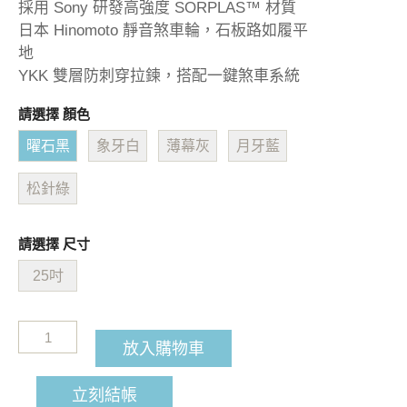
採用 Sony 研發高強度 SORPLAS™ 材質
日本 Hinomoto 靜音煞車輪，石板路如履平
地
YKK 雙層防刺穿拉鍊，搭配一鍵煞車系統
請選擇 顏色
曜石黑
象牙白
薄幕灰
月牙藍
松針綠
請選擇 尺寸
25吋
放入購物車
立刻結帳