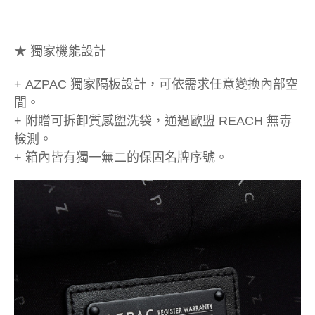
★ 獨家機能設計
+ AZPAC 獨家隔板設計，可依需求任意變換內部空
間。
+ 附贈可拆卸質感盥洗袋，通過歐盟 REACH 無毒
檢測。
+ 箱內皆有獨一無二的保固名牌序號。