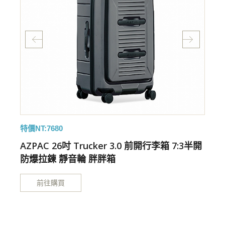
特價NT:7680
特
開
AZPAC 26吋 Trucker 3.0 前開行李箱 7:3半開
防爆拉鍊 靜音輪 胖胖箱
前往購買