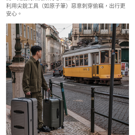
利用尖銳工具（如原子筆）惡意刺穿偷竊，出行更
安心。