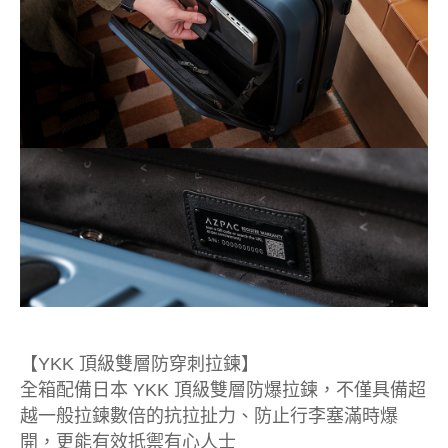
【YKK 頂級雙層防穿刺拉鍊】
全箱配備日本 YKK 頂級雙層防爆拉鍊，不僅具備超
越一般拉鍊數倍的抗拉扯力、防止行李塞滿時爆
開，更能有效抵禦有心人士