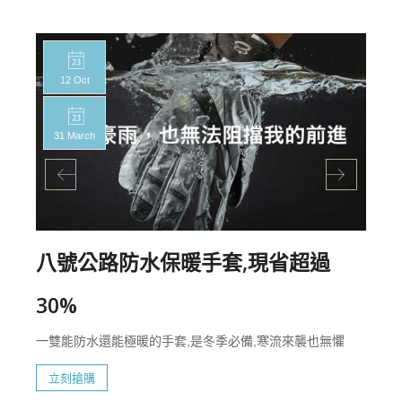
12 Oct
31 March
八號公路防水保暖手套,現省超過
30%
一雙能防水還能極暖的手套,是冬季必備,寒流來襲也無懼
立刻搶購