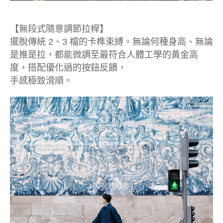
【無段式隨意調節拉桿】
擺脫傳統 2、3 檔的卡榫束縛。無論何種身高、無論
是推是拉，都能微調至最符合人體工學的黃金高
度，搭配優化過的按鈕反饋，
手感極致滑順。