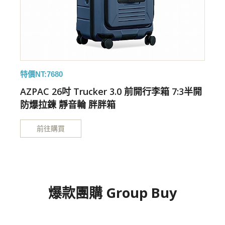
特價NT:7680
特
開
AZPAC 26吋 Trucker 3.0 前開行李箱 7:3半開
防爆拉鍊 靜音輪 胖胖箱
前往購買
爆款團購 Group Buy