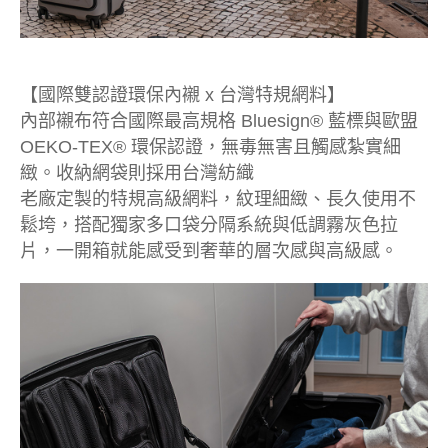
【國際雙認證環保內襯 x 台灣特規網料】
內部襯布符合國際最高規格 Bluesign® 藍標與歐盟
OEKO-TEX® 環保認證，無毒無害且觸感紮實細
緻。收納網袋則採用台灣紡織
老廠定製的特規高級網料，紋理細緻、長久使用不
鬆垮，搭配獨家多口袋分隔系統與低調霧灰色拉
片，一開箱就能感受到奢華的層次感與高級感。