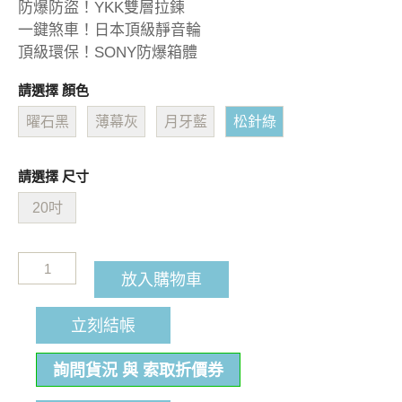
防爆防盜！YKK雙層拉鍊
一鍵煞車！日本頂級靜音輪
頂級環保！SONY防爆箱體
請選擇 顏色
曜石黑
薄幕灰
月牙藍
松針綠
請選擇 尺寸
20吋
放入購物車
立刻結帳
詢問貨況 與 索取折價券