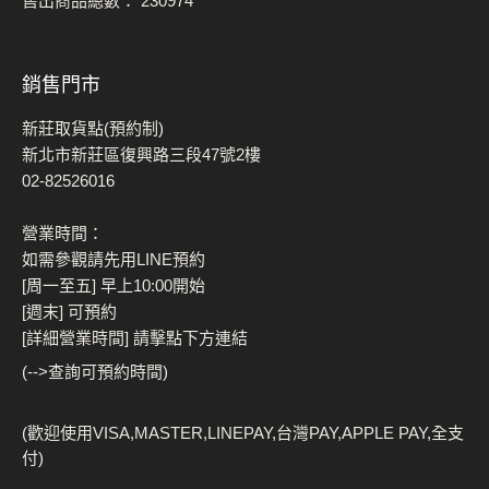
售出商品總數：
230974
銷售門市
新莊取貨點(預約制)
新北市新莊區復興路三段47號2樓
02-82526016
營業時間：
如需參觀請先用LINE預約
[周一至五] 早上10:00開始
[週末] 可預約
[詳細營業時間] 請擊點下方連結
(-->查詢可預約時間)
(歡迎使用VISA,MASTER,LINEPAY,台灣PAY,APPLE PAY,全支
付)