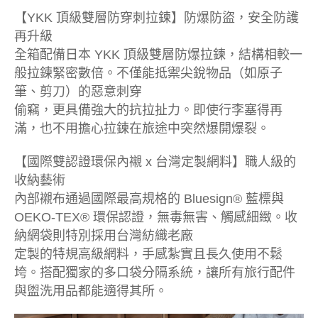
【YKK 頂級雙層防穿刺拉鍊】防爆防盜，安全防護
再升級
全箱配備日本 YKK 頂級雙層防爆拉鍊，結構相較一
般拉鍊緊密數倍。不僅能抵禦尖銳物品（如原子
筆、剪刀）的惡意刺穿
偷竊，更具備強大的抗拉扯力。即使行李塞得再
滿，也不用擔心拉鍊在旅途中突然爆開爆裂。
【國際雙認證環保內襯 x 台灣定製網料】職人級的
收納藝術
內部襯布通過國際最高規格的 Bluesign® 藍標與
OEKO-TEX® 環保認證，無毒無害、觸感細緻。收
納網袋則特別採用台灣紡織老廠
定製的特規高級網料，手感紮實且長久使用不鬆
垮。搭配獨家的多口袋分隔系統，讓所有旅行配件
與盥洗用品都能適得其所。