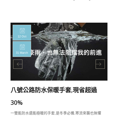
12 Oct
31 March
八號公路防水保暖手套,現省超過
30%
一雙能防水還能極暖的手套,是冬季必備,寒流來襲也無懼