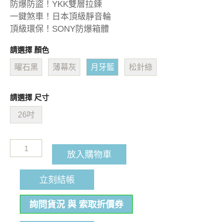
防爆防盜！YKK雙層拉鍊
一鍵煞車！日本頂級靜音輪
頂級環保！SONY防爆箱體
請選擇 顏色
曜石黑
薄幕灰
月牙藍
松針綠
請選擇 尺寸
26吋
放入購物車
立刻結帳
詢問貨況 與 索取折價券