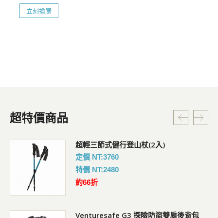
立刻搶購
超特價商品
超輕三節式健行登山杖(2入)
定價 NT:3760
特價 NT:2480
約66折
Venturesafe G3 探險防盜雙肩後背包