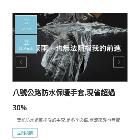
12 Oct
31 March
八號公路防水保暖手套,現省超過
30%
一雙能防水還能極暖的手套,是冬季必備,寒流來襲也無懼
立刻搶購