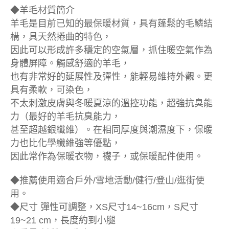
◆羊毛材質簡介
羊毛是目前已知的最保暖材質，具有蓬鬆的毛鱗結
構，具天然捲曲的特色，
因此可以形成許多穩定的空氣層，抓住暖空氣作為
身體屏障。觸感舒適的羊毛，
也有非常好的延展性及彈性，能輕易維持外觀。更
具有柔軟，可染色，
不太剌激皮膚與冬暖夏涼的溫控功能，超強抗臭能
力（最好的羊毛抗臭能力，
甚至超越銀纖維）。在相同厚度與潮濕度下，保暖
力也比化學纖維強等優點，
因此常作為保暖衣物，襪子，或保暖配件使用。
◆推薦使用適合戶外/雪地活動/健行/登山/逛街使
用。
◆尺寸 彈性可調整，XS尺寸14~16cm，S尺寸
19~21 cm，長度約到小腿