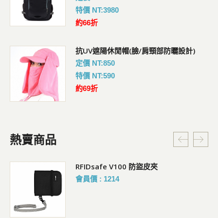
特價 NT:3980
約66折
抗UV遮陽休閒帽(臉/肩頸部防曬設計)
定價 NT:850
特價 NT:590
約69折
熱賣商品
RFIDsafe V100 防盜皮夾
會員價 : 1214