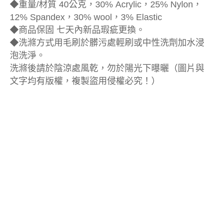
◆重量/材質 40公克，30% Acrylic，25% Nylon，
12% Spandex，30% wool，3% Elastic
◆商品保固 七天內新品瑕疵更換。
◆洗滌方式用毛刷於髒污處輕刷或中性洗劑加水浸
泡洗淨。
洗滌後請於陰涼處風乾，勿於陽光下曝曬（圖片與
文字均有版權，複製盜用侵權必究！）