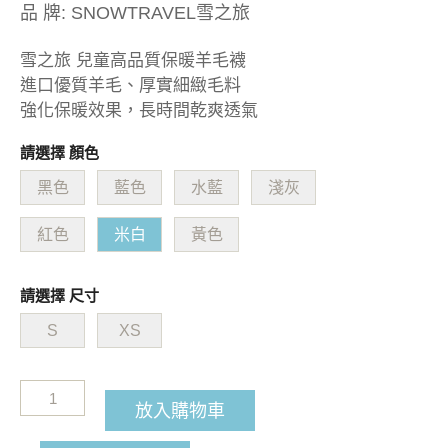
品 牌:
SNOWTRAVEL雪之旅
雪之旅 兒童高品質保暖羊毛襪
進口優質羊毛、厚實細緻毛料
強化保暖效果，長時間乾爽透氣
請選擇 顏色
黑色
藍色
水藍
淺灰
紅色
米白
黃色
請選擇 尺寸
S
XS
放入購物車