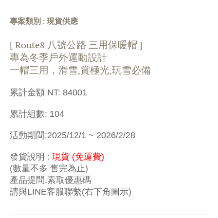
專案類別 : 現貨供應
[ Route8 八號公路 三用保暖帽 ]
專為冬季戶外運動設計
一帽三用，滑雪,賞極光,玩雪必備
累計金額 NT:
84001
累計組數:
104
活動期間:
2025/12/1
~
2026/2/28
發貨說明 :
現貨 (免運費)
(數量不多 售完為止)
產品提問,索取優惠碼
請與LINE客服聯繫(右下角圖示)