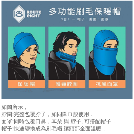
如圖所示，
脖圍:完整包覆脖子，如同圍巾般使用．
面罩:同時包覆口鼻，耳朵 與 脖子, 可搭配帽子．
帽子:快速變換成為刷毛帽,讓頭部全面溫暖．