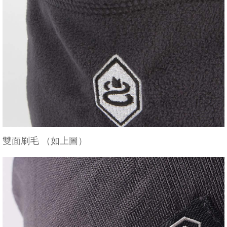
雙面刷毛 （如上圖）