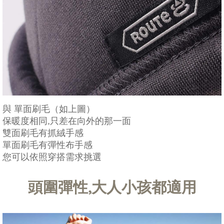
與 單面刷毛（如上圖）
保暖度相同,只差在向外的那一面
雙面刷毛有抓絨手感
單面刷毛有彈性布手感
您可以依照穿搭需求挑選
頭圍彈性,大人小孩都適用