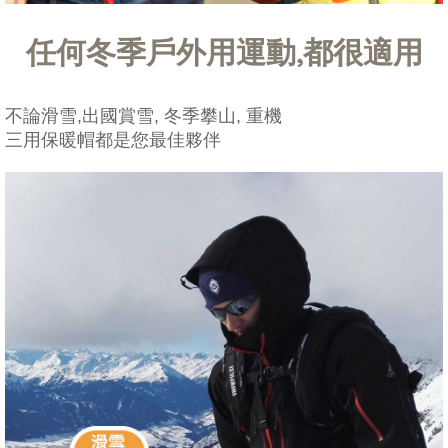
任何冬季戶外用運動,都很適用
不論滑雪,出國賞雪, 冬季攀山, 重機
三用保暖帽都是您最佳夥伴