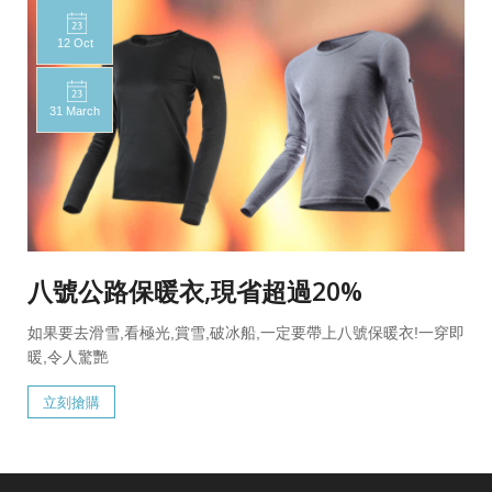
12 Oct
31 March
八號公路保暖衣,現省超過20%
如果要去滑雪,看極光,賞雪,破冰船,一定要帶上八號保暖衣!一穿即
暖,令人驚艷
立刻搶購