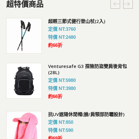
超特價商品
超輕三節式健行登山杖(2入)
定價 NT:3760
特價 NT:2480
約66折
Venturesafe G3 探險防盜雙肩後背包
(28L)
定價 NT:5980
特價 NT:3980
約66折
抗UV遮陽休閒帽(臉/肩頸部防曬設計)
定價 NT:850
特價 NT:590
約69折