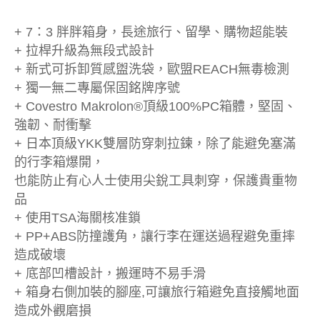
+ 7：3 胖胖箱身，長途旅行、留學、購物超能裝
+ 拉桿升級為無段式設計
+ 新式可拆卸質感盥洗袋，歐盟REACH無毒檢測
+ 獨一無二專屬保固銘牌序號
+ Covestro Makrolon®頂級100%PC箱體，堅固、
強韌、耐衝擊
+ 日本頂級YKK雙層防穿刺拉鍊，除了能避免塞滿
的行李箱爆開，
也能防止有心人士使用尖銳工具刺穿，保護貴重物
品
+ 使用TSA海關核准鎖
+ PP+ABS防撞護角，讓行李在運送過程避免重摔
造成破壞
+ 底部凹槽設計，搬運時不易手滑
+ 箱身右側加裝的腳座,可讓旅行箱避免直接觸地面
造成外觀磨損