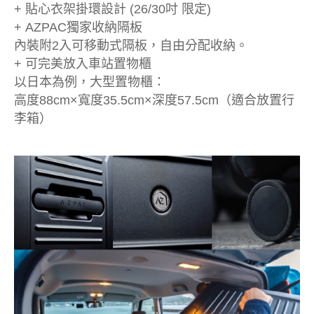
+ 貼心衣架掛環設計 (26/30吋 限定)
+ AZPAC獨家收納隔板
內裝附2入可移動式隔板，自由分配收納。
+ 可完美放入車站置物櫃
以日本為例，大型置物櫃：
高度88cm×寬度35.5cm×深度57.5cm（適合放置行
李箱）