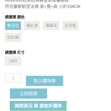
Hinomoto日本拉桿靜音煞車輪系統
符合最新航空法規 長+寬+高 小於158CM
請選擇 顏色
象牙白
曜石黑
薄幕灰
月牙藍
松針綠
請選擇 尺寸
26吋
放入購物車
立刻結帳
詢問貨況 與 索取折價券