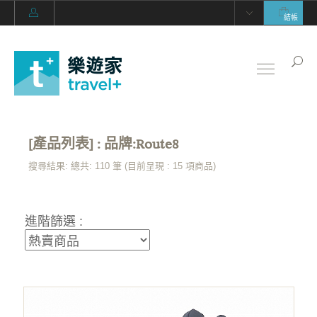
結帳
[產品列表] : 品牌:Route8
搜尋結果: 總共: 110 筆 (目前呈現 :
15
項商品)
進階篩選 :