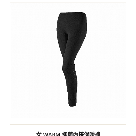
女 WARM 抑菌內搭保暖褲