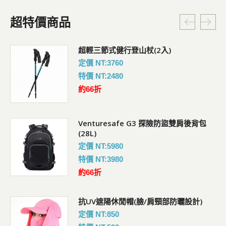
超特價商品
超輕三節式健行登山杖(2入)
定價 NT:3760
特價 NT:2480
約66折
Venturesafe G3 探險防盜雙肩後背包
(28L)
定價 NT:5980
特價 NT:3980
約66折
抗UV遮陽休閒帽(臉/肩頸部防曬設計)
定價 NT:850