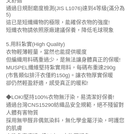
又舒適
通過日規耐磨度檢測(JIS L1076)達到4等級(滿分為
5)
這已是短纖織物的極限，能確保衣物的強度!
短纖衣物請依照原廠建議保養，降低毛球現象
5.用料紮實(High Quality)
衣物輕薄輕量，當然也能提供暖度
但編織用料碼重過少，是無法讓身體真正的保暖!
MUSPEL纖維堅持紮實用料，每碼布重達290g
(市售類似排汗衣僅約150g)。讓衣物厚實保暖
卻仍然輕盈舒適，感受真正的暖和!
◆LOKI堅持100%衣物無汙染，易清潔好保養!
通過台灣CNS15290紡織品安全規範，絕不殘留對
人體有害物質
採用無甲醛非偶氮染料，無化學金屬汙染，呵護您
的肌膚