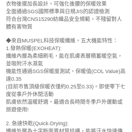
衣物後擺加長設計，可強化後腰的保暖效果
全面通過SGS國際標準與日規JIS的認證檢測
符合台灣CNS15290紡織品安全規範，不殘留對人
體有害物質
◆來自MUSPEL科技保暖纖維，五大機能特性：
1.發熱保暖(EXOHEAT):
纖維內層為柔細刷毛，能在肌膚表層積蓄暖空氣，
並吸附汗水濕氣
機能性通過SGS保暖度測試，保暖值(COL Value)高
達0.35
(目前市售頂級保暖衣僅約0.25至0.33)。即使零下七
度從事戶外休閒活動
肌膚依然溫暖舒適，最適合長時間冬季戶外運動或
旅遊使用!
2. 急速快乾(Quick-Drying):
纖維外層為十字斷面異材質結構，能將汗水快速傳