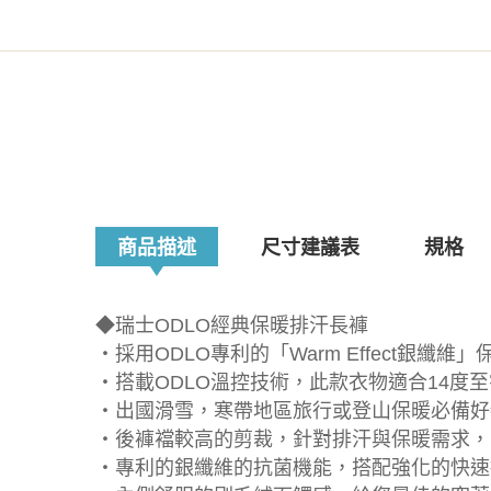
商品描述
尺寸建議表
規格
◆瑞士ODLO經典保暖排汗長褲
‧採用ODLO專利的「Warm Effect銀纖維
‧搭載ODLO溫控技術，此款衣物適合14度
‧出國滑雪，寒帶地區旅行或登山保暖必備好
‧後褲襠較高的剪裁，針對排汗與保暖需求，
‧專利的銀纖維的抗菌機能，搭配強化的快速