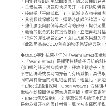
‧內側舒服的刷毛絨面觸感，給您最佳的穿著
‧具備抗寒，透氣與快速吸汗，極速快乾特性
‧接縫採「平縫式車工」，能減少衣物接縫處
‧具備長效保暖效果，運動時能調節體溫，穿
‧強化腰腹與腿側等易受寒的部分，提供足量
‧最新的複合式材質接合技術，立體剪裁能幅
‧特殊的彈性褲管設計，強化抗風效果避免冷
（此款商品為ODLO熱賣的秋冬保暖經典款
◆ODLO專利抗菌排汗的「Warm Effect
‧「Warm Effect」是採獨特銀離子混紡的
利用銀的純天然抑菌效果，釋放出銀離子，能
不會因洗滌或長時間穿著而有所減損，具備永
同時具有舒適的刷毛絨面質感，輕量化，高透
‧Effect銀纖維採用「Open Weave」方
纖維在紗線間保留適當透氣空間，讓空氣更流
‧Effect超透氣纖維，能讓濕氣與多餘汗水
是做為排汗衣的最佳材質，屢次被奧運選手指