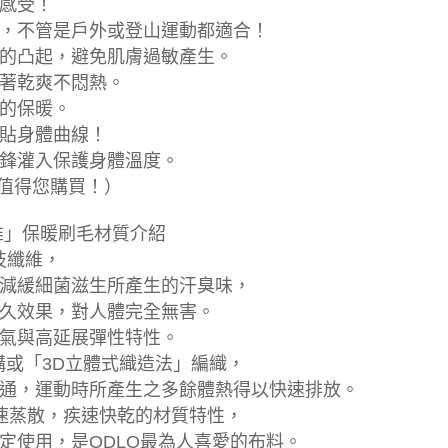
感受！
，不管是戶外或登山運動都適合！
的凸起，避免肌膚過敏產生。
著乾爽不悶熱。
的保暖。
貼身體曲線！
鋒灌入保護身體溫度。
，值得您購買！）
銀纖維」保暖刷毛材質介紹
科技纖維，
減緩細菌滋生所產生的汗臭味，
久效果，對人體完全無害。
氣與高延展彈性特性。
格結構或「3D立體式織造法」編織，
通，運動時所產生之多餘體熱得以快速排放。
迅速蒸散，疾速快乾的材質特性，
定使用，是ODLO最為人喜愛的布料。