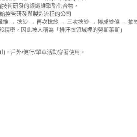
以尖端技術研發的銀纖維聚酯化合物，
始控管研發與製造流程的公司
→ 捻紗 → 再次捻紗 → 三次捻紗 → 捲成紗條 → 抽紗
織般精密，因此被人稱為「排汗衣領域裡的勞斯萊斯」
山，戶外/健行/單車活動穿著使用。