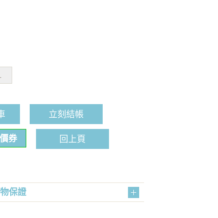
L
車
立刻結帳
折價券
回上頁
購物保證