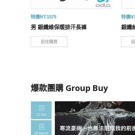
特價NT:1575
特價NT
)
男 銀纖維保暖排汗長褲
銀纖
前往購買
爆款團購 Group Buy
12 Oct
31 March