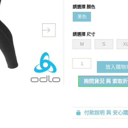
請選擇 顏色
黑色
請選擇 尺寸
M
S
X
放入購物
詢問貨況 與 索取
付款說明 與 安心