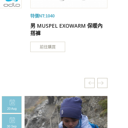
特價NT:1040
特價NT
男 MUSPEL EXOWARM 保暖內
男 M
搭褲
搭褲
前往購買
20 Aug
20 A
30 Sep
30 S