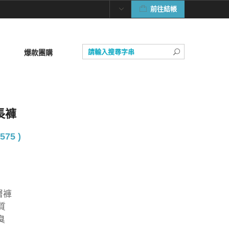
前往結帳
爆款團購
長褲
575 )
層褲
質
臭