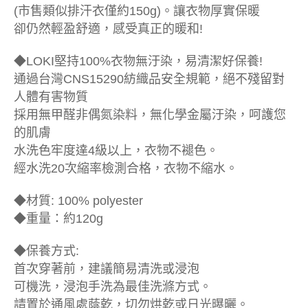
(市售類似排汗衣僅約150g)。讓衣物厚實保暖
卻仍然輕盈舒適，感受真正的暖和!
◆LOKI堅持100%衣物無汙染，易清潔好保養!
通過台灣CNS15290紡織品安全規範，絕不殘留對
人體有害物質
採用無甲醛非偶氮染料，無化學金屬汙染，呵護您
的肌膚
水洗色牢度達4級以上，衣物不褪色。
經水洗20次縮率檢測合格，衣物不縮水。
◆材質: 100% polyester
◆重量：約120g
◆保養方式:
首次穿著前，建議簡易清洗或浸泡
可機洗，浸泡手洗為最佳洗滌方式。
請置於通風處蔭乾，切勿烘乾或日光曝曬。