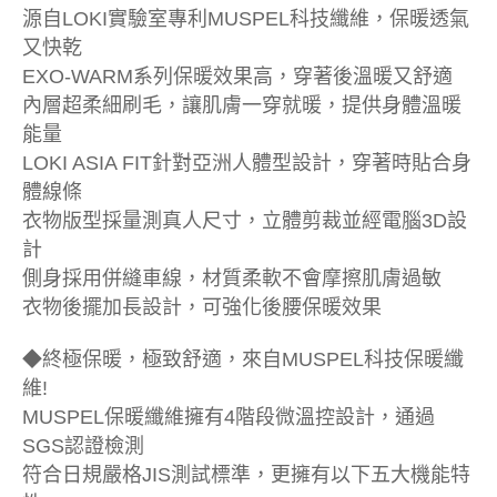
源自LOKI實驗室專利MUSPEL科技纖維，保暖透氣
又快乾
EXO-WARM系列保暖效果高，穿著後溫暖又舒適
內層超柔細刷毛，讓肌膚一穿就暖，提供身體溫暖
能量
LOKI ASIA FIT針對亞洲人體型設計，穿著時貼合身
體線條
衣物版型採量測真人尺寸，立體剪裁並經電腦3D設
計
側身採用併縫車線，材質柔軟不會摩擦肌膚過敏
衣物後擺加長設計，可強化後腰保暖效果
◆終極保暖，極致舒適，來自MUSPEL科技保暖纖
維!
MUSPEL保暖纖維擁有4階段微溫控設計，通過
SGS認證檢測
符合日規嚴格JIS測試標準，更擁有以下五大機能特