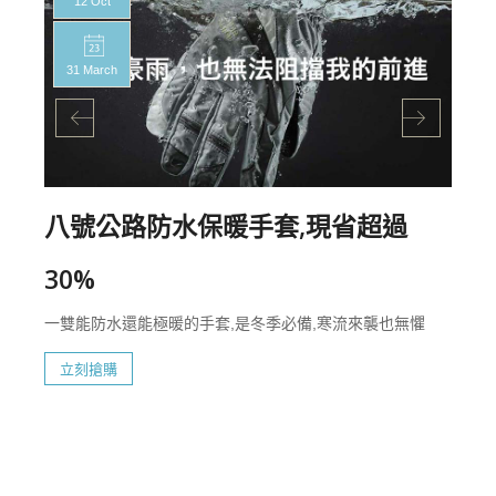
12 Oct
31 March
八號公路防水保暖手套,現省超過
30%
一雙能防水還能極暖的手套,是冬季必備,寒流來襲也無懼
立刻搶購