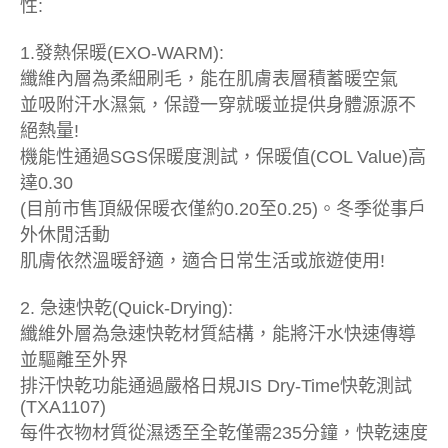
性:
1.發熱保暖(EXO-WARM):
纖維內層為柔細刷毛，能在肌膚表層積蓄暖空氣
並吸附汗水濕氣，保證一穿就暖並提供身體源源不
絕熱量!
機能性通過SGS保暖度測試，保暖值(COL Value)高
達0.30
(目前市售頂級保暖衣僅約0.20至0.25)。冬季從事戶
外休閒活動
肌膚依然溫暖舒適，適合日常生活或旅遊使用!
2. 急速快乾(Quick-Drying):
纖維外層為急速快乾材質結構，能將汗水快速傳導
並驅離至外界
排汗快乾功能通過嚴格日規JIS Dry-Time快乾測試
(TXA1107)
每件衣物材質從濕透至全乾僅需235分鐘，快乾速度