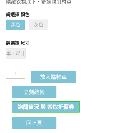
隱藏衣物底下・舒適親肌材質
請選擇 顏色
黑色
灰色
請選擇 尺寸
單一尺寸
放入購物車
立刻結帳
詢問貨況 與 索取折價券
回上頁