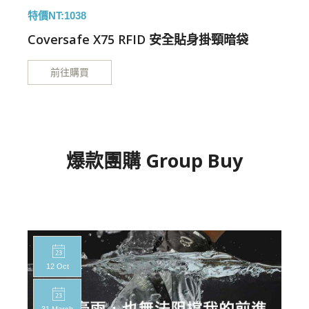
特價NT:1038
特
Coversafe X75 RFID 安全貼身掛頸暗袋
前往購買
爆款團購 Group Buy
12 Oct
31 March