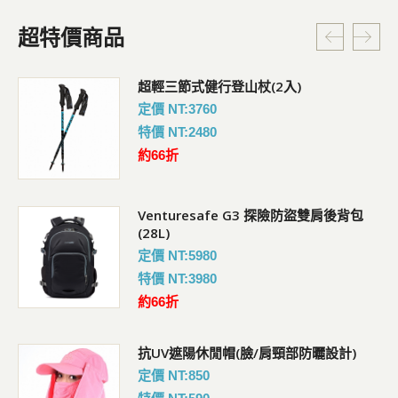
超特價商品
超輕三節式健行登山杖(2入)
定價 NT:3760
特價 NT:2480
約66折
Venturesafe G3 探險防盜雙肩後背包
(28L)
定價 NT:5980
特價 NT:3980
約66折
抗UV遮陽休閒帽(臉/肩頸部防曬設計)
定價 NT:850