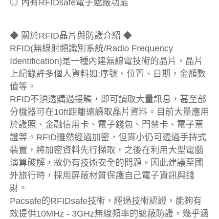
◎ 內有RFIDsafe電子遮蔽功能
◆ 關於RFID晶片與防護介紹 ◆
RFID(無線射頻識別系統/Radio Frequency
Identification)是一種內建無線電技術的晶片，晶片
上紀錄許多個人資料如:序號、位置、日期，金額數
值等。
RFID不須透購過接觸，即可讀取大量訊息，甚至部
分機器可在10ft距離遠讀取晶片資料。目前大量應用
於護照、金融信用卡、電子錢包、門禁卡、電子票
證等。RFID雖然經過加密，但宵小仍可透過手持式
裝置，將加密資料先行擷取，之後在利用大型電腦
演算破解，故仍有技術安全的問題。因此建議至國
外旅行時，採用屏蔽材質保護自己電子資訊與錢
財。
Pacsafe的RFIDsafe技術，經過技術認證，能夠有
效提供10MHz - 3GHz無線頻率的遮蔽防護，幾乎涵