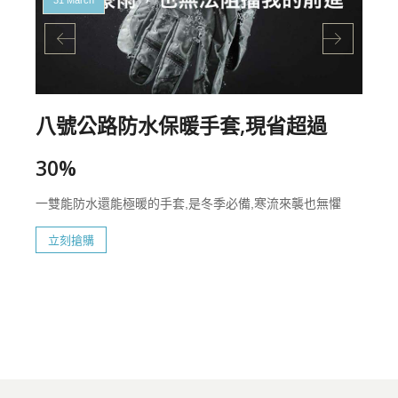
八號公路防水保暖手套,現省超過
30%
一雙能防水還能極暖的手套,是冬季必備,寒流來襲也無懼
立刻搶購