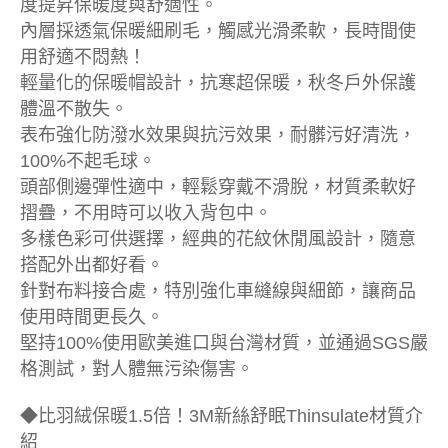
度提昇保暖度與舒適性。
內層採透氣保暖細刷毛，觸感光滑柔軟，長時間使
用舒適不悶熱！
輕量化的保暖帽設計，抗寒超保暖，秋冬戶外保護
體溫不散失。
表布強化防潑水效果與抗污效果，耐髒污好清洗，
100%不起毛球。
頭部側邊彈性適中，輕鬆穿戴不滑脫，材質柔軟好
摺疊，不用時可以收入背包中。
多樣色彩可供選擇，經典的花紋休閒風設計，隨意
搭配外出都好看。
針對布料接合處，特別強化車縫線與細節，讓商品
使用時間更長久。
堅持100%使用歐美進口與台灣材質，並通過SGS嚴
格測試，對人體無污染傷害。
◆比羽絨保暖1.5倍！3M新絲舒眠Thinsulate材質介
紹