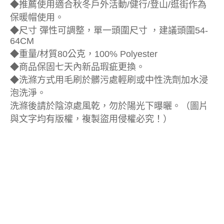
◆推薦使用適合秋冬戶外活動/健行/登山/逛街作為
保暖帽使用。
◆尺寸 彈性可調整，單一頭圍尺寸 ，建議頭圍54-
64CM
◆重量/材質80公克，100% Polyester
◆商品保固七天內新品瑕疵更換。
◆洗滌方式用毛刷於髒污處輕刷或中性洗劑加水浸
泡洗淨。
洗滌後請於陰涼處風乾，勿於陽光下曝曬。（圖片
與文字均有版權，複製盜用侵權必究！）