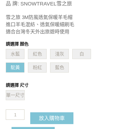
品 牌:
SNOWTRAVEL雪之旅
雪之旅 3M防風透氣保暖羊毛帽
進口羊毛混紡、透氣保暖細刷毛
適合台灣冬天外出旅遊時使用
請選擇 顏色
水藍
紅色
淺灰
白
駝黃
粉紅
藍色
請選擇 尺寸
單一尺寸
放入購物車