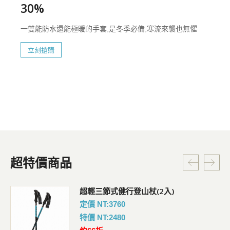
30%
一雙能防水還能極暖的手套,是冬季必備,寒流來襲也無懼
立刻搶購
超特價商品
超輕三節式健行登山杖(2入)
定價 NT:3760
特價 NT:2480