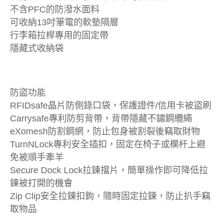
不含PFC的防潑水面料
可收納13吋筆電的軟墊隔層
行李箱拉桿專用的固定帶
隱藏式收納袋
防盜功能
RFIDsafe晶片防側錄口袋，保護證件/信用卡被盜刷
Carrysafe專利防剪背帶，背帶隱藏不鏽鋼纜繩
eXomesh防割鋼網，防止包身被割裂後竊取財物
TurnNLock專利安全插扣，固定在椅子或欄杆上避
免被順手牽羊
Secure Dock Lock拉鍊擋片，簡單操作即可降低拉
鍊被打開的機會
Zip Clip安全拉鍊扣鉤，隨時固定拉鍊，防止扒手竊
取物品