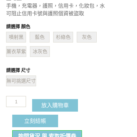
手機，充電器，護照，信用卡，化妝包，水
可阻止信用卡號與護照個資被盜取
請選擇 顏色
噴射黑
藍色
杉綠色
灰色
薰衣草紫
冰灰色
請選擇 尺寸
無可挑選尺寸
放入購物車
立刻結帳
詢問貨況 與 索取折價券