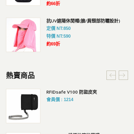
約66折
抗UV遮陽休閒帽(臉/肩頸部防曬設計)
定價 NT:850
特價 NT:590
約69折
熱賣商品
RFIDsafe V100 防盜皮夾
會員價 : 1214