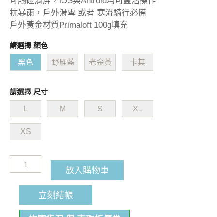
可觸碰滑屏，iOS與Antroid均可靈活操作
抗暴雨，戶外滑雪 或者 寒流騎行必備
戶外黃金材質Primaloft 100g填充
請選擇 顏色
黑色
野雁藍
老金黃
卡其
請選擇 尺寸
L
M
S
XL
XS
放入購物車
立刻結帳