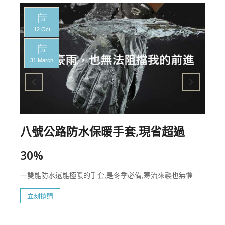
12 Oct
31 March
八號公路防水保暖手套,現省超過
30%
一雙能防水還能極暖的手套,是冬季必備,寒流來襲也無懼
立刻搶購