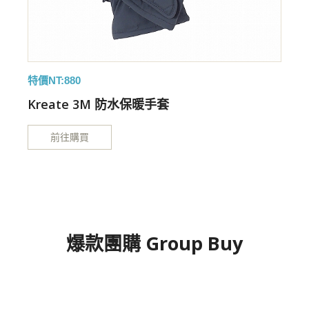
特價NT:880
特
手
Kreate 3M 防水保暖手套
前往購買
爆款團購 Group Buy