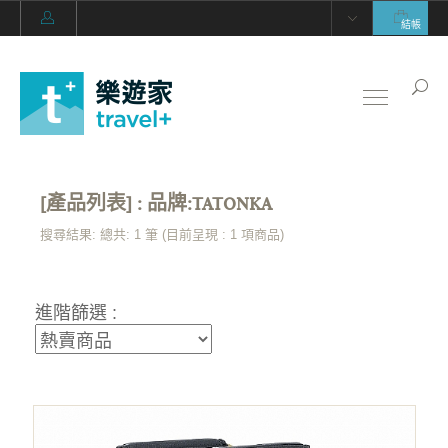
結帳
[產品列表] : 品牌:TATONKA
搜尋結果: 總共: 1 筆 (目前呈現 :
1
項商品)
進階篩選 :