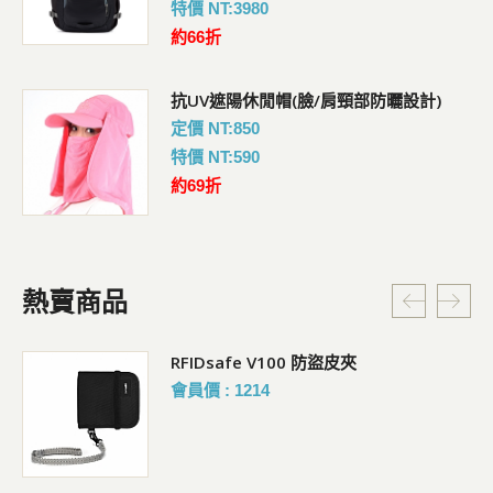
特價 NT:3980
約66折
抗UV遮陽休閒帽(臉/肩頸部防曬設計)
定價 NT:850
特價 NT:590
約69折
熱賣商品
RFIDsafe V100 防盜皮夾
會員價 : 1214