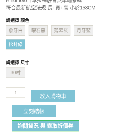
Hinomoto日本拉桿靜音煞車輪系統
符合最新航空法規 長+寬+高 小於158CM
請選擇 顏色
象牙白
曜石黑
薄幕灰
月牙藍
松針綠
請選擇 尺寸
30吋
放入購物車
立刻結帳
詢問貨況 與 索取折價券