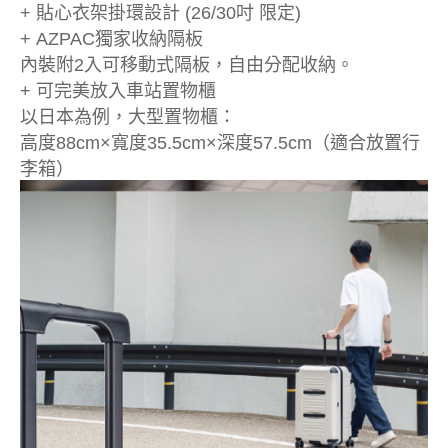
+ 貼心衣架掛環設計 (26/30吋 限定)
+ AZPAC獨家收納隔板
內裝附2入可移動式隔板，自由分配收納。
+ 可完美放入車站置物櫃
以日本為例，大型置物櫃：
高度88cm×寬度35.5cm×深度57.5cm（適合放置行
李箱）