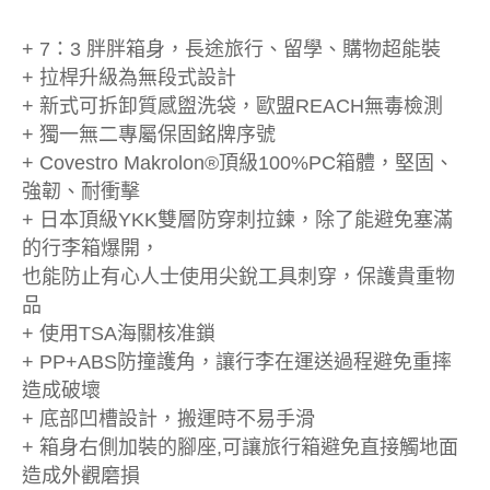
+ 7：3 胖胖箱身，長途旅行、留學、購物超能裝
+ 拉桿升級為無段式設計
+ 新式可拆卸質感盥洗袋，歐盟REACH無毒檢測
+ 獨一無二專屬保固銘牌序號
+ Covestro Makrolon®頂級100%PC箱體，堅固、
強韌、耐衝擊
+ 日本頂級YKK雙層防穿刺拉鍊，除了能避免塞滿
的行李箱爆開，
也能防止有心人士使用尖銳工具刺穿，保護貴重物
品
+ 使用TSA海關核准鎖
+ PP+ABS防撞護角，讓行李在運送過程避免重摔
造成破壞
+ 底部凹槽設計，搬運時不易手滑
+ 箱身右側加裝的腳座,可讓旅行箱避免直接觸地面
造成外觀磨損