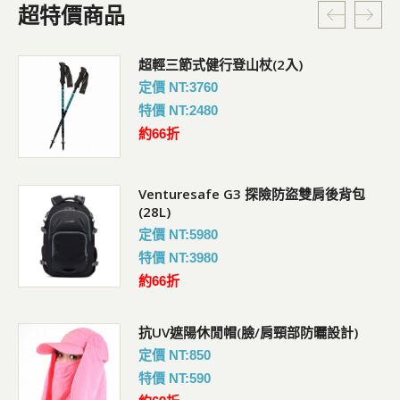
超特價商品
超輕三節式健行登山杖(2入)
定價 NT:3760
特價 NT:2480
約66折
Venturesafe G3 探險防盜雙肩後背包
(28L)
定價 NT:5980
特價 NT:3980
約66折
抗UV遮陽休閒帽(臉/肩頸部防曬設計)
定價 NT:850
特價 NT:590