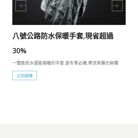
八號公路防水保暖手套,現省超過
30%
一雙能防水還能極暖的手套,是冬季必備,寒流來襲也無懼
立刻搶購